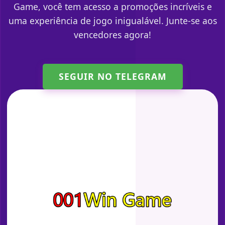
Game, você tem acesso a promoções incríveis e
uma experiência de jogo inigualável. Junte-se aos
vencedores agora!
SEGUIR NO TELEGRAM