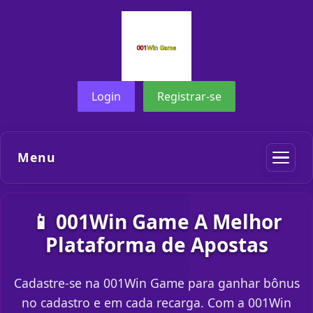
Login
Registrar-se
Menu
📱 001Win Game A Melhor
Plataforma de Apostas
Cadastre-se na 001Win Game para ganhar bônus
no cadastro e em cada recarga. Com a 001Win