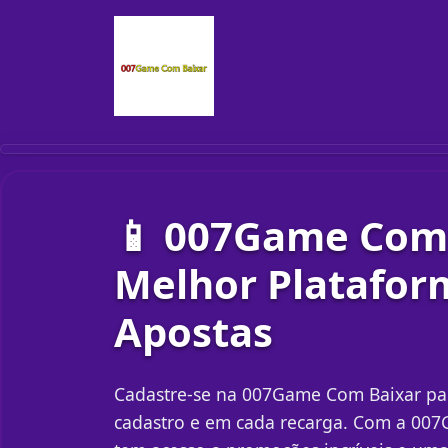
📱 007Game Com 
Melhor Platafor
Apostas
Cadastre-se na 007Game Com Baixar pa
cadastro e em cada recarga. Com a 007