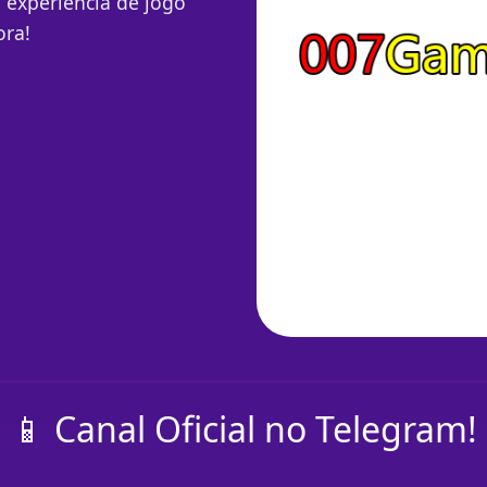
 experiência de jogo
ora!
📱 Canal Oficial no Telegram!