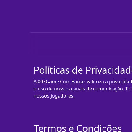
Políticas de Privacida
A 007Game Com Baixar valoriza a privacida
o uso de nossos canais de comunicação. Tod
nossos jogadores.
Termos e Condições