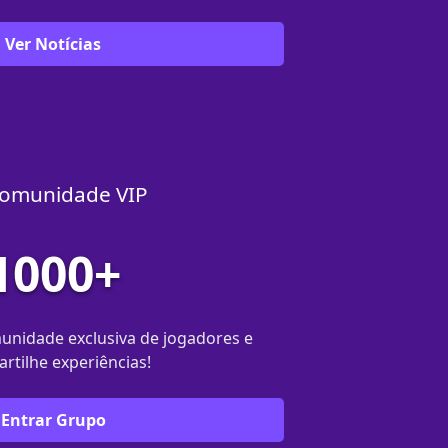
Ver Notícias
Comunidade VIP
1000+
unidade exclusiva de jogadores e
rtilhe experiências!
Entrar Grupo