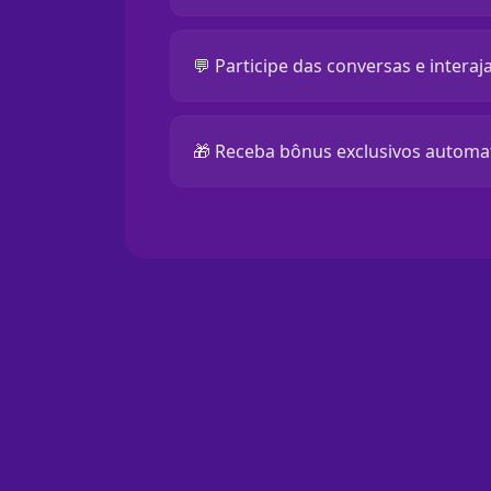
💬 Participe das conversas e interaj
🎁 Receba bônus exclusivos autom