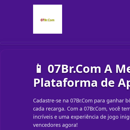
📱 07Br.Com A M
Plataforma de A
Cadastre-se na 07Br.Com para ganhar b
cada recarga. Com a 07Br.Com, você te
incríveis e uma experiência de jogo inig
vencedores agora!