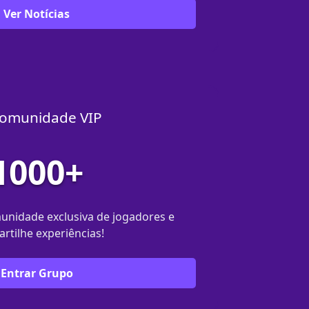
Ver Notícias
Comunidade VIP
1000+
unidade exclusiva de jogadores e
rtilhe experiências!
Entrar Grupo