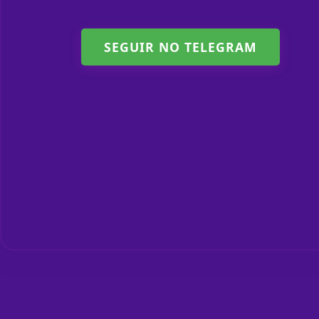
SEGUIR NO TELEGRAM