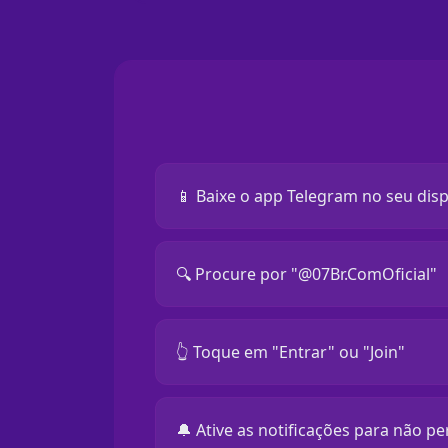
📱 Baixe o app Telegram no seu disp
🔍 Procure por "@07Br.ComOficial"
👆 Toque em "Entrar" ou "Join"
🔔 Ative as notificações para não p