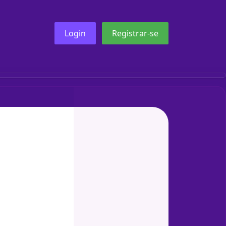
Login
Registrar-se