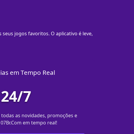
eus jogos favoritos. O aplicativo é leve,
cias em Tempo Real
24/7
e todas as novidades, promoções e
 07Br.Com em tempo real!