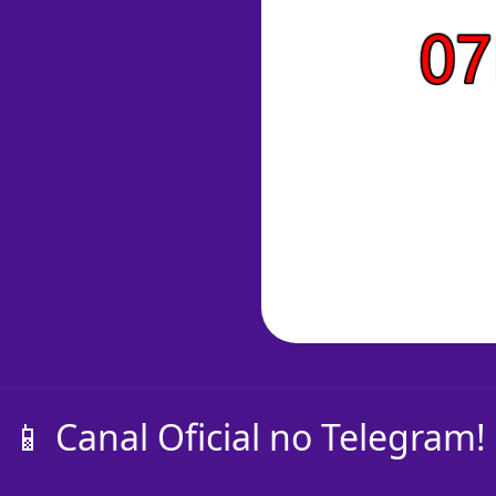
📱 Canal Oficial no Telegram!