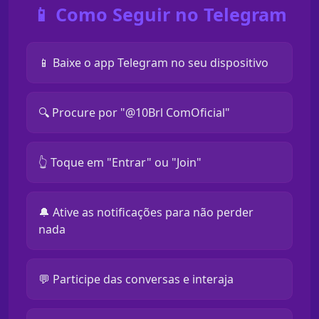
📱 Como Seguir no Telegram
📱 Baixe o app Telegram no seu dispositivo
🔍 Procure por "@10Brl ComOficial"
👆 Toque em "Entrar" ou "Join"
🔔 Ative as notificações para não perder
nada
💬 Participe das conversas e interaja