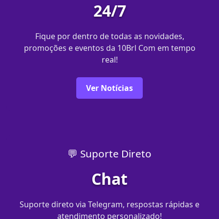
24/7
Fique por dentro de todas as novidades,
promoções e eventos da 10Brl Com em tempo
real!
Ver Notícias
💬 Suporte Direto
Chat
Suporte direto via Telegram, respostas rápidas e
atendimento personalizado!