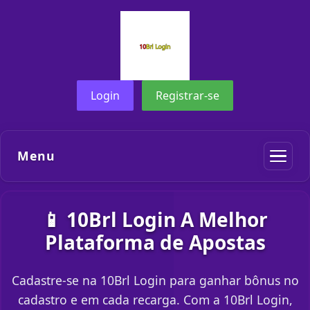
Login
Registrar-se
Menu
📱 10Brl Login A Melhor
Plataforma de Apostas
Cadastre-se na 10Brl Login para ganhar bônus no
cadastro e em cada recarga. Com a 10Brl Login,