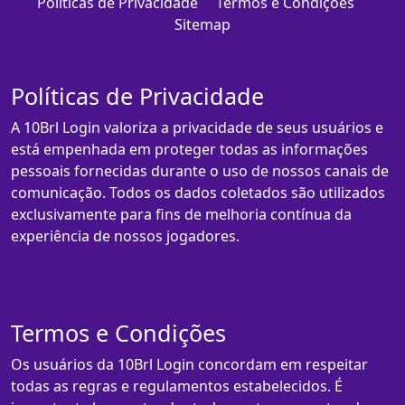
Políticas de Privacidade
Termos e Condições
Sitemap
Políticas de Privacidade
A 10Brl Login valoriza a privacidade de seus usuários e
está empenhada em proteger todas as informações
pessoais fornecidas durante o uso de nossos canais de
comunicação. Todos os dados coletados são utilizados
exclusivamente para fins de melhoria contínua da
experiência de nossos jogadores.
Termos e Condições
Os usuários da 10Brl Login concordam em respeitar
todas as regras e regulamentos estabelecidos. É