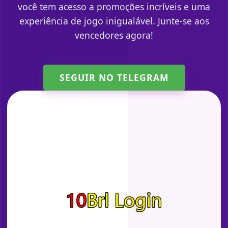
você tem acesso a promoções incríveis e uma
experiência de jogo inigualável. Junte-se aos
vencedores agora!
SEGUIR NO TELEGRAM