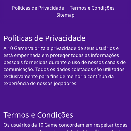
Políticas de Privacidade
Termos e Condições
Sitemap
Políticas de Privacidade
A 10 Game valoriza a privacidade de seus usuários e
está empenhada em proteger todas as informações
pessoais fornecidas durante o uso de nossos canais de
comunicação. Todos os dados coletados são utilizados
exclusivamente para fins de melhoria contínua da
experiência de nossos jogadores.
Termos e Condições
Os usuários da 10 Game concordam em respeitar todas