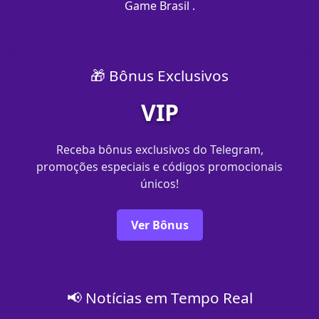
Game Brasil .
🎁 Bônus Exclusivos
VIP
Receba bônus exclusivos do Telegram,
promoções especiais e códigos promocionais
únicos!
Ver Bônus
📢 Notícias em Tempo Real