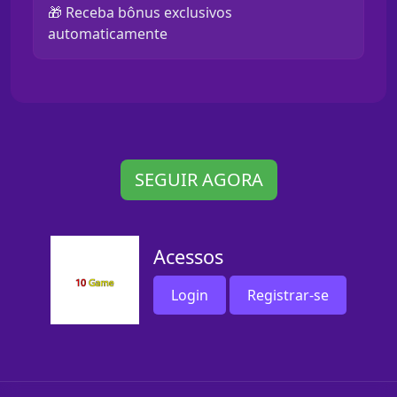
🎁 Receba bônus exclusivos
automaticamente
SEGUIR AGORA
Acessos
Login
Registrar-se