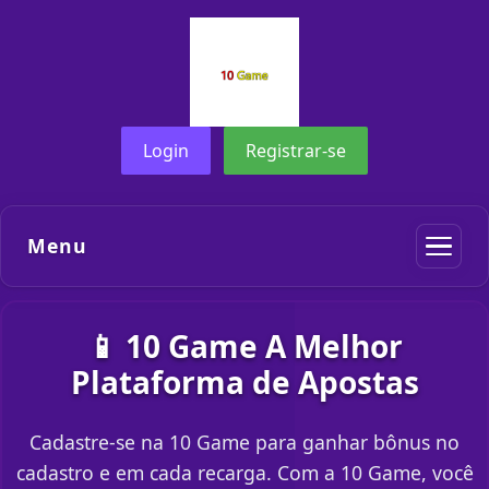
Login
Registrar-se
Menu
📱 10 Game A Melhor
Plataforma de Apostas
Cadastre-se na 10 Game para ganhar bônus no
cadastro e em cada recarga. Com a 10 Game, você