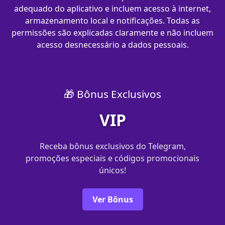
adequado do aplicativo e incluem acesso à internet,
armazenamento local e notificações. Todas as
permissões são explicadas claramente e não incluem
acesso desnecessário a dados pessoais.
🎁 Bônus Exclusivos
VIP
Receba bônus exclusivos do Telegram,
promoções especiais e códigos promocionais
únicos!
Ver Bônus