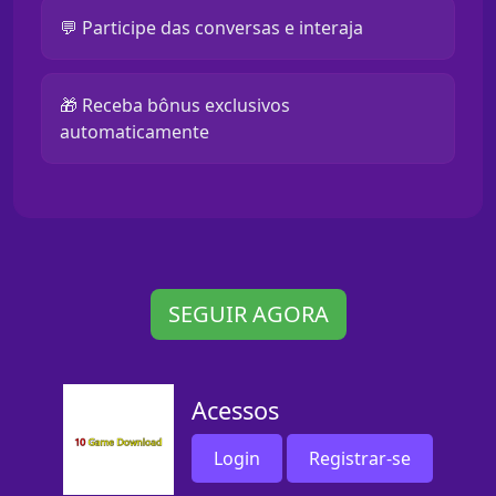
💬 Participe das conversas e interaja
🎁 Receba bônus exclusivos
automaticamente
SEGUIR AGORA
Acessos
Login
Registrar-se