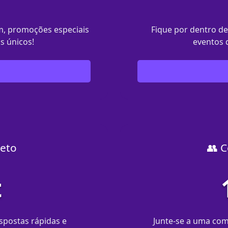
m, promoções especiais
Fique por dentro d
s únicos!
eventos 
reto
👥 
t
espostas rápidas e
Junte-se a uma com