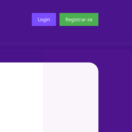
Login
Registrar-se