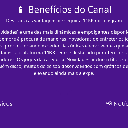
📱 Benefícios do Canal
Descubra as vantagens de seguir a 11KK no Telegram
ovidades' é uma das mais dinâmicas e empolgantes disponív
 sempre à procura de maneiras inovadoras de entreter os j
s, proporcionando experiências únicas e envolventes que 
dades, a plataforma
11KK
tem se destacado por oferecer u
adores. Os jogos da categoria 'Novidades' incluem títulos 
Além disso, muitos deles são desenvolvidos com gráficos de 
elevando ainda mais a expe.
sivos
📢 Notí