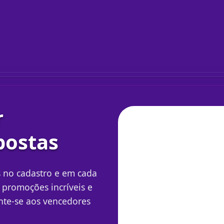
r
postas
 no cadastro e em cada
 promoções incríveis e
unte-se aos vencedores