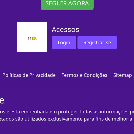
SEGUIR AGORA
Acessos
Login
Registrar-se
Políticas de Privacidade
Termos e Condições
Sitemap
de
rios e está empenhada em proteger todas as informações p
tados são utilizados exclusivamente para fins de melhoria