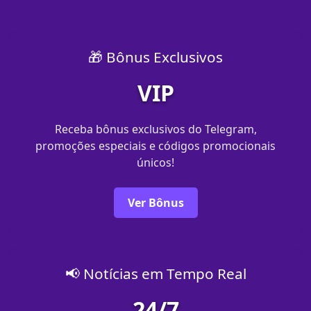
🎁 Bônus Exclusivos
VIP
Receba bônus exclusivos do Telegram,
promoções especiais e códigos promocionais
únicos!
Ver Bônus
📢 Notícias em Tempo Real
24/7