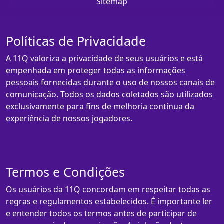
Sitemap
Políticas de Privacidade
A 11Q valoriza a privacidade de seus usuários e está
empenhada em proteger todas as informações
pessoais fornecidas durante o uso de nossos canais de
comunicação. Todos os dados coletados são utilizados
exclusivamente para fins de melhoria contínua da
experiência de nossos jogadores.
Termos e Condições
Os usuários da 11Q concordam em respeitar todas as
regras e regulamentos estabelecidos. É importante ler
e entender todos os termos antes de participar de