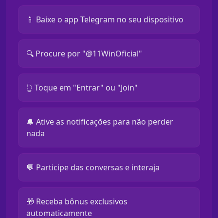
📱 Baixe o app Telegram no seu dispositivo
🔍 Procure por "@11WinOficial"
👆 Toque em "Entrar" ou "Join"
🔔 Ative as notificações para não perder
nada
💬 Participe das conversas e interaja
🎁 Receba bônus exclusivos
automaticamente