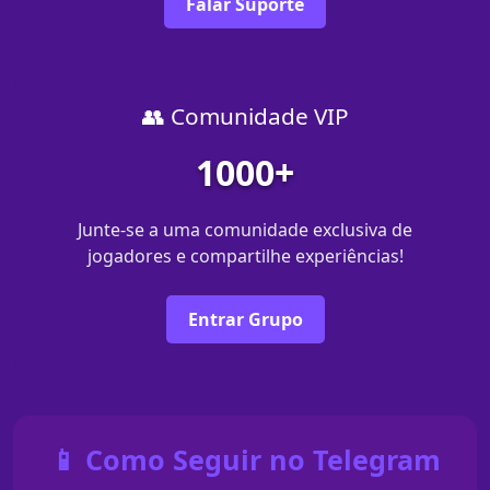
Falar Suporte
👥 Comunidade VIP
1000+
Junte-se a uma comunidade exclusiva de
jogadores e compartilhe experiências!
Entrar Grupo
📱 Como Seguir no Telegram