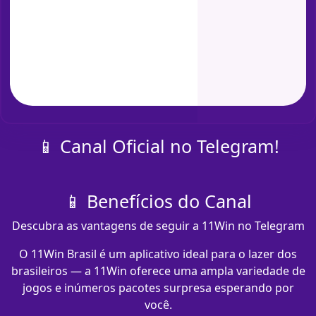
📱 Canal Oficial no Telegram!
📱 Benefícios do Canal
Descubra as vantagens de seguir a 11Win no Telegram
O 11Win Brasil é um aplicativo ideal para o lazer dos
brasileiros — a 11Win oferece uma ampla variedade de
jogos e inúmeros pacotes surpresa esperando por
você.