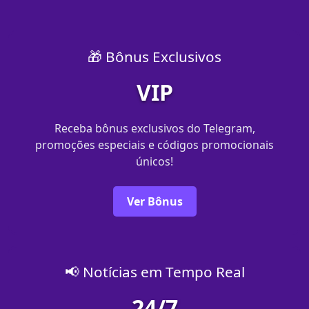
🎁 Bônus Exclusivos
VIP
Receba bônus exclusivos do Telegram,
promoções especiais e códigos promocionais
únicos!
Ver Bônus
📢 Notícias em Tempo Real
24/7