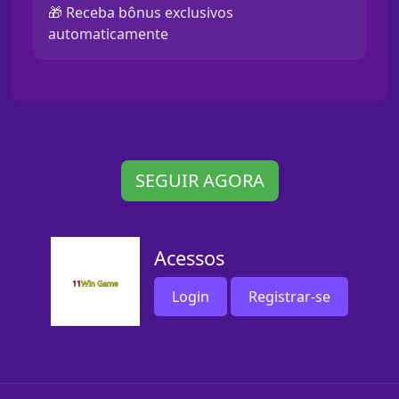
🎁 Receba bônus exclusivos
automaticamente
SEGUIR AGORA
Acessos
Login
Registrar-se