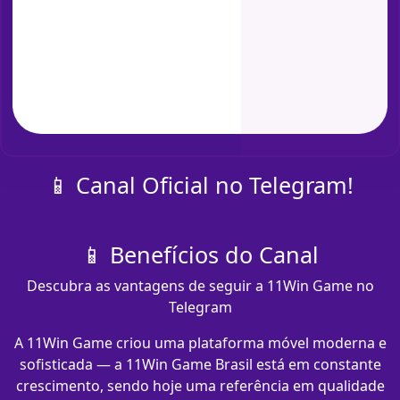
📱 Canal Oficial no Telegram!
📱 Benefícios do Canal
Descubra as vantagens de seguir a 11Win Game no
Telegram
A 11Win Game criou uma plataforma móvel moderna e
sofisticada — a 11Win Game Brasil está em constante
crescimento, sendo hoje uma referência em qualidade