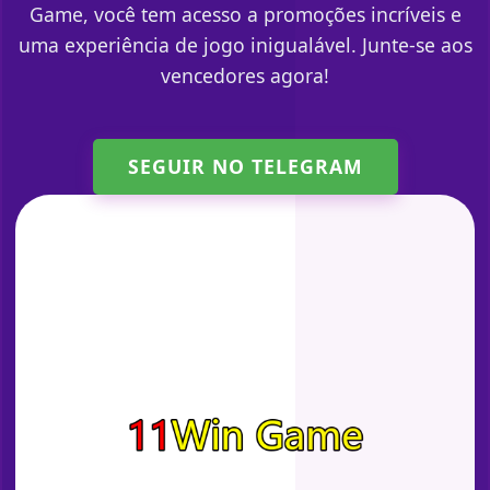
Game, você tem acesso a promoções incríveis e
uma experiência de jogo inigualável. Junte-se aos
vencedores agora!
SEGUIR NO TELEGRAM