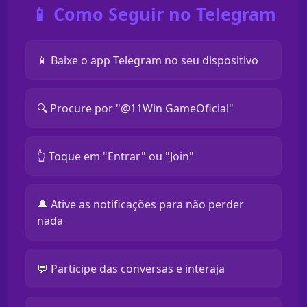
📱 Como Seguir no Telegram
📱 Baixe o app Telegram no seu dispositivo
🔍 Procure por "@11Win GameOficial"
👆 Toque em "Entrar" ou "Join"
🔔 Ative as notificações para não perder
nada
💬 Participe das conversas e interaja