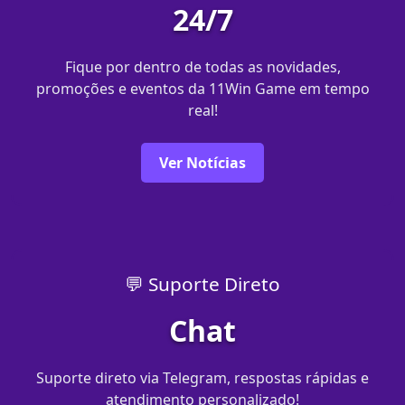
24/7
Fique por dentro de todas as novidades,
promoções e eventos da 11Win Game em tempo
real!
Ver Notícias
💬 Suporte Direto
Chat
Suporte direto via Telegram, respostas rápidas e
atendimento personalizado!