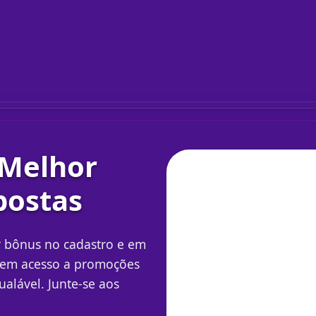
 Melhor
postas
 bônus no cadastro e em
tem acesso a promoções
ualável. Junte-se aos