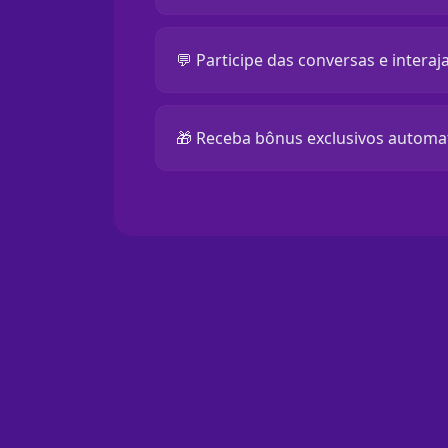
💬 Participe das conversas e interaj
🎁 Receba bônus exclusivos autom