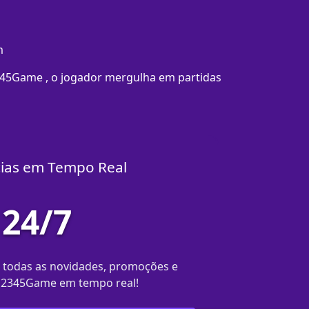
m
45Game , o jogador mergulha em partidas
cias em Tempo Real
24/7
e todas as novidades, promoções e
12345Game em tempo real!