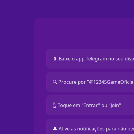
📱 Baixe o app Telegram no seu disp
🔍 Procure por "@12345GameOficia
👆 Toque em "Entrar" ou "Join"
🔔 Ative as notificações para não p