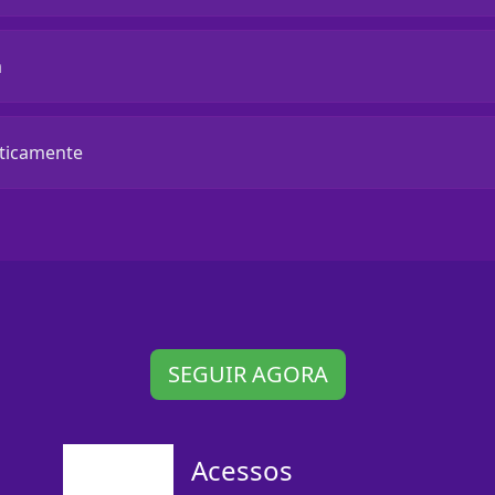
a
aticamente
SEGUIR AGORA
Acessos