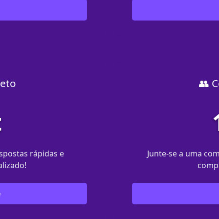
reto
👥 
t
espostas rápidas e
Junte-se a uma com
lizado!
compa
e