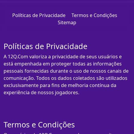
Políticas de Privacidade
Termos e Condições
Sitemap
Políticas de Privacidade
A 12Q.Com valoriza a privacidade de seus usuários e
está empenhada em proteger todas as informações
pessoais fornecidas durante o uso de nossos canais de
comunicação. Todos os dados coletados são utilizados
exclusivamente para fins de melhoria contínua da
experiência de nossos jogadores.
Termos e Condições