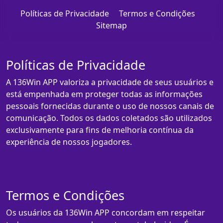
Políticas de Privacidade
Termos e Condições
Sitemap
Políticas de Privacidade
A 136Win APP valoriza a privacidade de seus usuários e
está empenhada em proteger todas as informações
pessoais fornecidas durante o uso de nossos canais de
comunicação. Todos os dados coletados são utilizados
exclusivamente para fins de melhoria contínua da
experiência de nossos jogadores.
Termos e Condições
Os usuários da 136Win APP concordam em respeitar