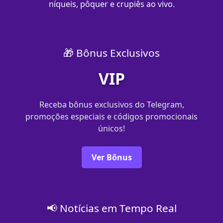
níqueis, pôquer e crupiês ao vivo.
🎁 Bônus Exclusivos
VIP
Receba bônus exclusivos do Telegram,
promoções especiais e códigos promocionais
únicos!
Ver Bônus
📢 Notícias em Tempo Real