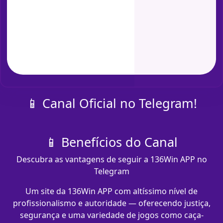
📱 Canal Oficial no Telegram!
📱 Benefícios do Canal
Descubra as vantagens de seguir a 136Win APP no
Telegram
Um site da 136Win APP com altíssimo nível de
profissionalismo e autoridade — oferecendo justiça,
segurança e uma variedade de jogos como caça-