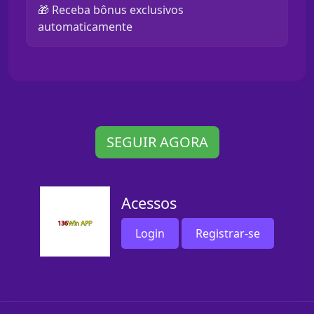
🎁 Receba bônus exclusivos
automaticamente
SEGUIR AGORA
Acessos
Login
Registrar-se