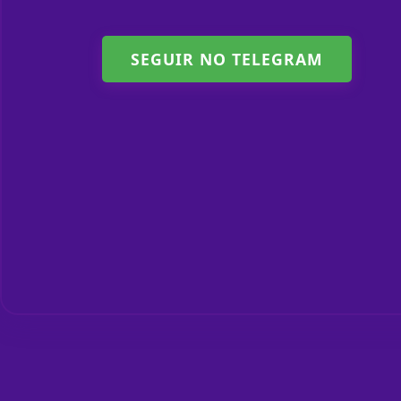
SEGUIR NO TELEGRAM