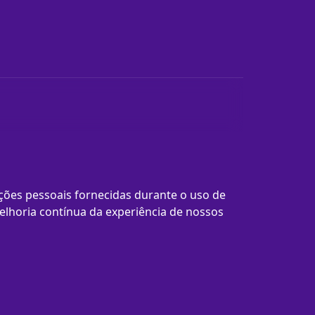
ções pessoais fornecidas durante o uso de
elhoria contínua da experiência de nossos