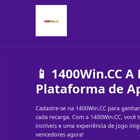
📱 1400Win.CC A
Plataforma de A
Cadastre-se na 1400Win.CC para ganhar
cada recarga. Com a 1400Win.CC, você 
incríveis e uma experiência de jogo inig
vencedores agora!