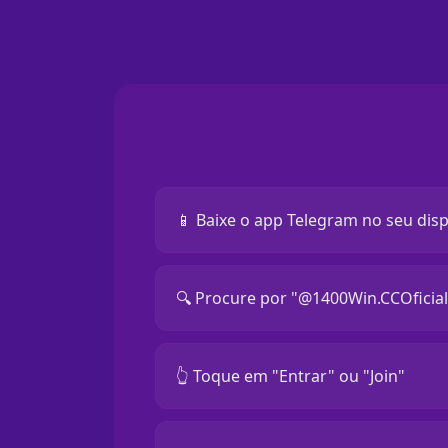
📱 Baixe o app Telegram no seu disp
🔍 Procure por "@1400Win.CCOficial
👆 Toque em "Entrar" ou "Join"