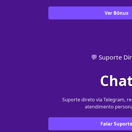
Ver Bônus
💬 Suporte Di
Cha
Suporte direto via Telegram, r
atendimento persona
Falar Suport