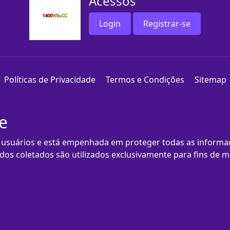
Acessos
Login
Registrar-se
Políticas de Privacidade
Termos e Condições
Sitemap
de
s usuários e está empenhada em proteger todas as informa
os coletados são utilizados exclusivamente para fins de m