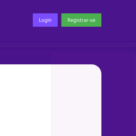
Login
Registrar-se