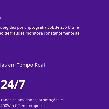
m
egidas por criptografia SSL de 256 bits, e
ção de fraudes monitora constantemente as
cias em Tempo Real
24/7
e todas as novidades, promoções e
1400Win.CC em tempo real!