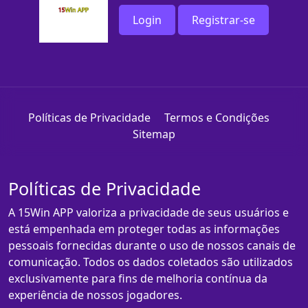
Login
Registrar-se
Políticas de Privacidade
Termos e Condições
Sitemap
Políticas de Privacidade
A 15Win APP valoriza a privacidade de seus usuários e
está empenhada em proteger todas as informações
pessoais fornecidas durante o uso de nossos canais de
comunicação. Todos os dados coletados são utilizados
exclusivamente para fins de melhoria contínua da
experiência de nossos jogadores.