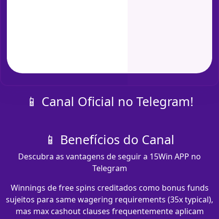
📱 Canal Oficial no Telegram!
📱 Benefícios do Canal
Descubra as vantagens de seguir a 15Win APP no
Telegram
Winnings de free spins creditados como bonus funds
sujeitos para same wagering requirements (35x typical),
mas max cashout clauses frequentemente aplicam