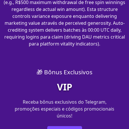
(e.g., R$500 maximum withdrawal de free spin winnings
regardless de actual win amount). Esta structure
controls variance exposure enquanto delivering
marketing value através de perceived generosity. Auto-
crediting system delivers batches às 00:00 UTC daily,
requiring logins para claim (driving DAU metrics critical
para platform vitality indicators).
🎁 Bônus Exclusivos
VIP
Receba bônus exclusivos do Telegram,
promoções especiais e códigos promocionais
únicos!