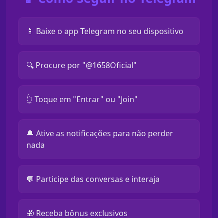
📱 Baixe o app Telegram no seu dispositivo
🔍 Procure por "@1658Oficial"
👆 Toque em "Entrar" ou "Join"
🔔 Ative as notificações para não perder
nada
💬 Participe das conversas e interaja
🎁 Receba bônus exclusivos