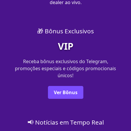
dealer ao vivo.
🎁 Bônus Exclusivos
VIP
Receba bônus exclusivos do Telegram,
promoções especiais e códigos promocionais
únicos!
Ver Bônus
📢 Notícias em Tempo Real