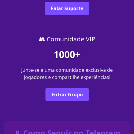
Falar Suporte
👥 Comunidade VIP
1000+
Junte-se a uma comunidade exclusiva de
jogadores e compartilhe experiências!
Entrar Grupo
📱 Como Seguir no Telegram