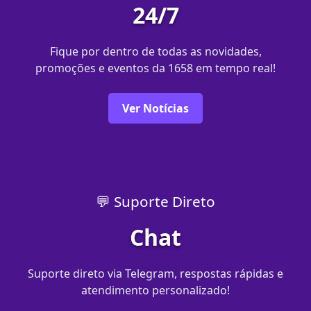
24/7
Fique por dentro de todas as novidades,
promoções e eventos da 1658 em tempo real!
Ver Notícias
💬 Suporte Direto
Chat
Suporte direto via Telegram, respostas rápidas e
atendimento personalizado!