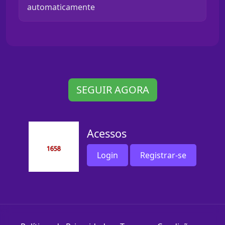
automaticamente
SEGUIR AGORA
Acessos
Login
Registrar-se