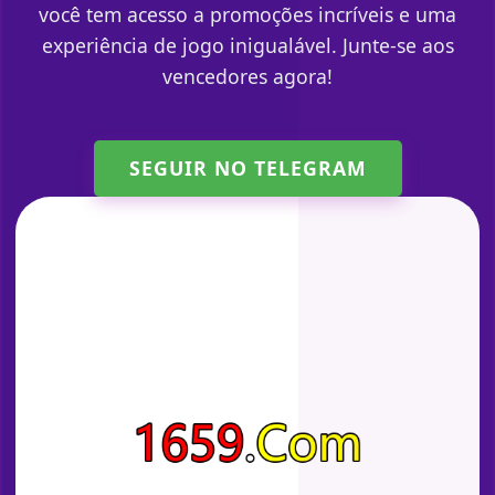
você tem acesso a promoções incríveis e uma
experiência de jogo inigualável. Junte-se aos
vencedores agora!
SEGUIR NO TELEGRAM