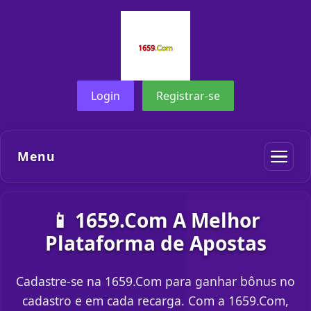
Login
Registrar-se
Menu
📱 1659.Com A Melhor
Plataforma de Apostas
Cadastre-se na 1659.Com para ganhar bônus no
cadastro e em cada recarga. Com a 1659.Com,