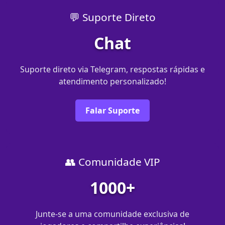
💬 Suporte Direto
Chat
Suporte direto via Telegram, respostas rápidas e
atendimento personalizado!
Falar Suporte
👥 Comunidade VIP
1000+
Junte-se a uma comunidade exclusiva de