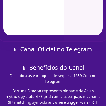
📱 Canal Oficial no Telegram!
📱 Benefícios do Canal
Descubra as vantagens de seguir a 1659.Com no
Telegram
Fortune Dragon represents pinnacle de Asian
mythology slots: 6×5 grid com cluster pays mechanic
(8+ matching symbols anywhere trigger wins), RTP