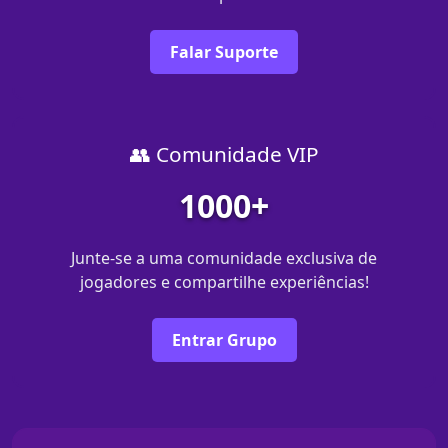
Falar Suporte
👥 Comunidade VIP
1000+
Junte-se a uma comunidade exclusiva de
jogadores e compartilhe experiências!
Entrar Grupo