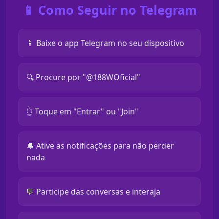
📱 Como Seguir no Telegram
📱 Baixe o app Telegram no seu dispositivo
🔍 Procure por "@188WOficial"
👆 Toque em "Entrar" ou "Join"
🔔 Ative as notificações para não perder
nada
💬 Participe das conversas e interaja