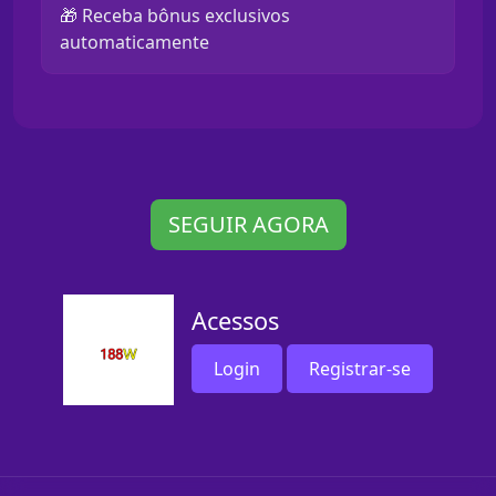
🎁 Receba bônus exclusivos
automaticamente
SEGUIR AGORA
Acessos
Login
Registrar-se