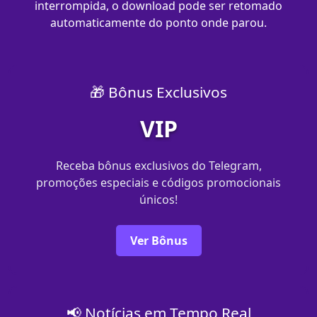
interrompida, o download pode ser retomado
automaticamente do ponto onde parou.
🎁 Bônus Exclusivos
VIP
Receba bônus exclusivos do Telegram,
promoções especiais e códigos promocionais
únicos!
Ver Bônus
📢 Notícias em Tempo Real