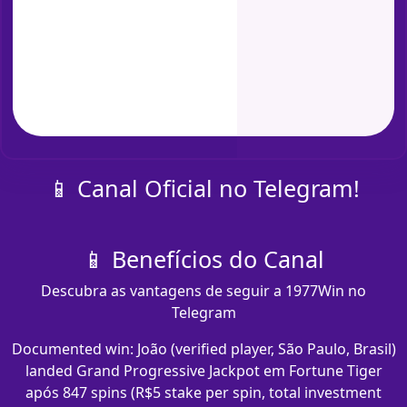
📱 Canal Oficial no Telegram!
📱 Benefícios do Canal
Descubra as vantagens de seguir a 1977Win no
Telegram
Documented win: João (verified player, São Paulo, Brasil)
landed Grand Progressive Jackpot em Fortune Tiger
após 847 spins (R$5 stake per spin, total investment