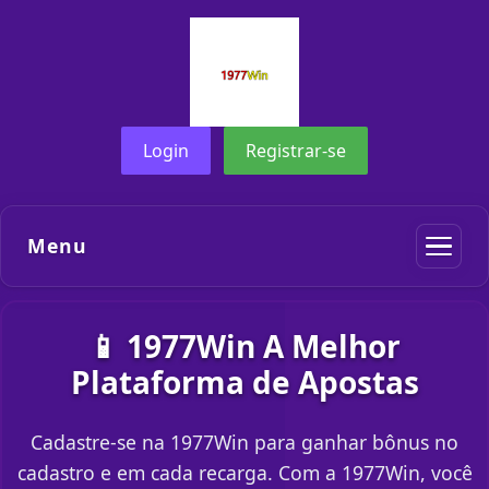
Login
Registrar-se
Menu
📱 1977Win A Melhor
Plataforma de Apostas
Cadastre-se na 1977Win para ganhar bônus no
cadastro e em cada recarga. Com a 1977Win, você