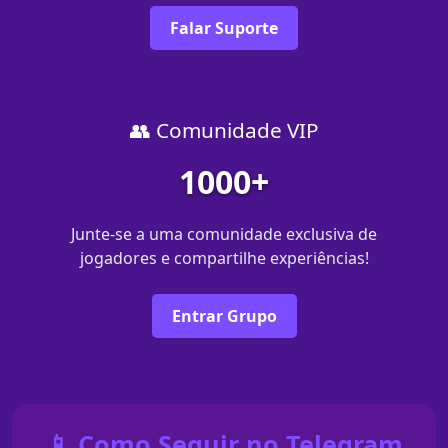
Falar Suporte
👥 Comunidade VIP
1000+
Junte-se a uma comunidade exclusiva de
jogadores e compartilhe experiências!
Entrar Grupo
📱 Como Seguir no Telegram