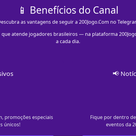
📱 Benefícios do Canal
escubra as vantagens de seguir a 200Jogo.Com no Telegr
que atende jogadores brasileiros — na plataforma 200Jogo
a cada dia.
sivos
📢 Notí
m, promoções especiais
Fique por dentro d
s únicos!
eventos da 2