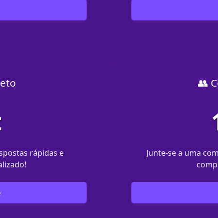
reto
👥 
t
espostas rápidas e
Junte-se a uma com
lizado!
compa
e