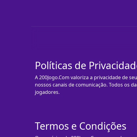
Políticas de Privacida
A 200Jogo.Com valoriza a privacidade de s
nossos canais de comunicação. Todos os dad
jogadores.
Termos e Condições