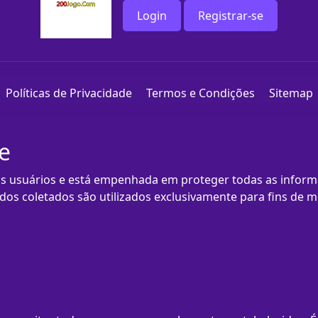
Login
Registrar-se
Políticas de Privacidade
Termos e Condições
Sitemap
de
eus usuários e está empenhada em proteger todas as inform
os coletados são utilizados exclusivamente para fins de m