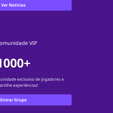
Ver Notícias
Comunidade VIP
1000+
unidade exclusiva de jogadores e
rtilhe experiências!
Entrar Grupo