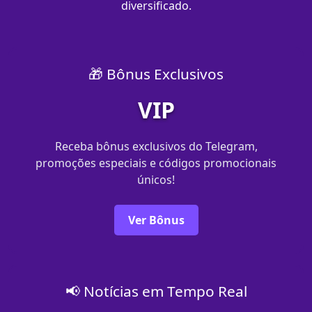
diversificado.
🎁 Bônus Exclusivos
VIP
Receba bônus exclusivos do Telegram,
promoções especiais e códigos promocionais
únicos!
Ver Bônus
📢 Notícias em Tempo Real