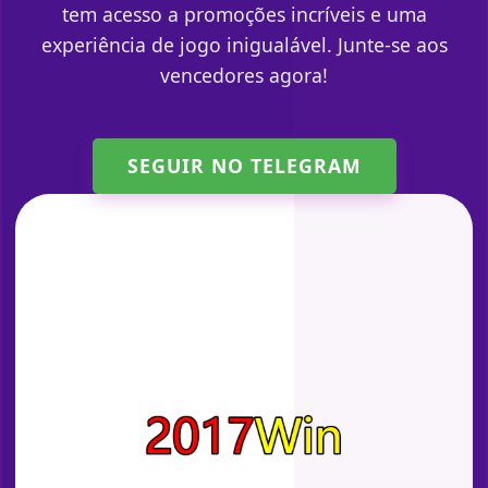
tem acesso a promoções incríveis e uma
experiência de jogo inigualável. Junte-se aos
vencedores agora!
SEGUIR NO TELEGRAM