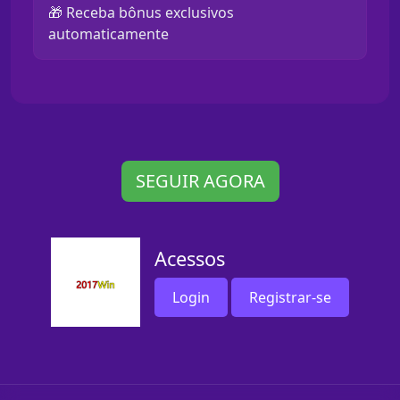
🎁 Receba bônus exclusivos
automaticamente
SEGUIR AGORA
Acessos
Login
Registrar-se