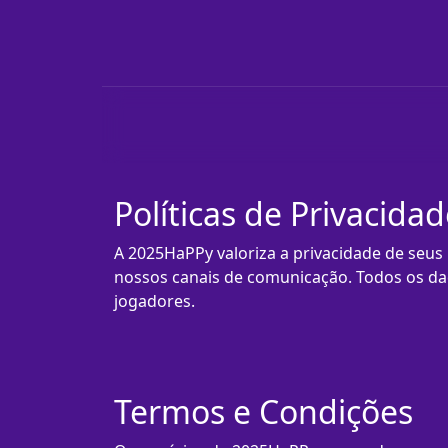
Políticas de Privacida
A 2025HaPPy valoriza a privacidade de seu
nossos canais de comunicação. Todos os dad
jogadores.
Termos e Condições