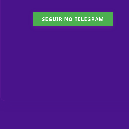
SEGUIR NO TELEGRAM