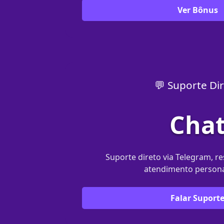
Ver Bônus
💬 Suporte Di
Cha
Suporte direto via Telegram, r
atendimento persona
Falar Suport