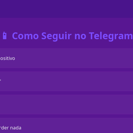
📱 Como Seguir no Telegram
ositivo
"
erder nada