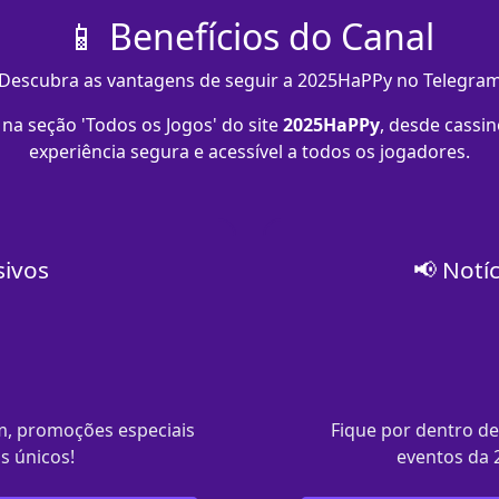
📱 Benefícios do Canal
Descubra as vantagens de seguir a 2025HaPPy no Telegra
na seção 'Todos os Jogos' do site
2025HaPPy
, desde cassi
experiência segura e acessível a todos os jogadores.
sivos
📢 Notí
m, promoções especiais
Fique por dentro d
s únicos!
eventos da 