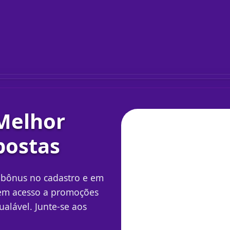
Melhor
postas
 bônus no cadastro e em
tem acesso a promoções
ualável. Junte-se aos