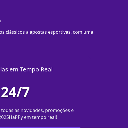
m
nos clássicos a apostas esportivas, com uma
cias em Tempo Real
24/7
e todas as novidades, promoções e
2025HaPPy em tempo real!