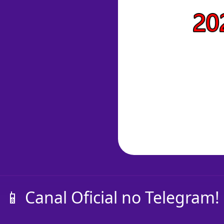
📱 Canal Oficial no Telegram!