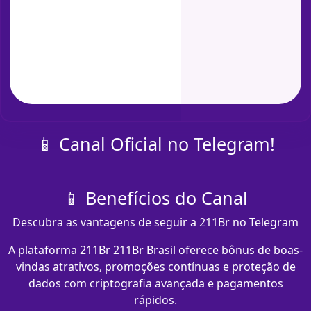
📱 Canal Oficial no Telegram!
📱 Benefícios do Canal
Descubra as vantagens de seguir a 211Br no Telegram
A plataforma 211Br 211Br Brasil oferece bônus de boas-
vindas atrativos, promoções contínuas e proteção de
dados com criptografia avançada e pagamentos
rápidos.