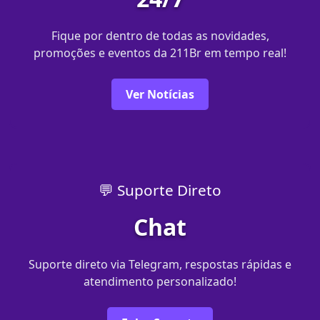
Fique por dentro de todas as novidades,
promoções e eventos da 211Br em tempo real!
Ver Notícias
💬 Suporte Direto
Chat
Suporte direto via Telegram, respostas rápidas e
atendimento personalizado!