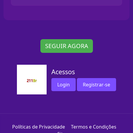
SEGUIR AGORA
Acessos
Login
Registrar-se
Políticas de Privacidade
Termos e Condições