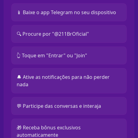
📱 Baixe o app Telegram no seu dispositivo
🔍 Procure por "@211BrOficial"
👆 Toque em "Entrar" ou "Join"
🔔 Ative as notificações para não perder
nada
💬 Participe das conversas e interaja
🎁 Receba bônus exclusivos
automaticamente