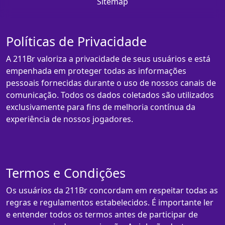
Sitemap
Políticas de Privacidade
A 211Br valoriza a privacidade de seus usuários e está
empenhada em proteger todas as informações
pessoais fornecidas durante o uso de nossos canais de
comunicação. Todos os dados coletados são utilizados
exclusivamente para fins de melhoria contínua da
experiência de nossos jogadores.
Termos e Condições
Os usuários da 211Br concordam em respeitar todas as
regras e regulamentos estabelecidos. É importante ler
e entender todos os termos antes de participar de