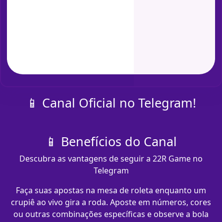
📱 Canal Oficial no Telegram!
📱 Benefícios do Canal
Descubra as vantagens de seguir a 22R Game no
Telegram
Faça suas apostas na mesa de roleta enquanto um
crupiê ao vivo gira a roda. Aposte em números, cores
ou outras combinações específicas e observe a bola