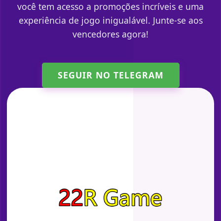
você tem acesso a promoções incríveis e uma
experiência de jogo inigualável. Junte-se aos
vencedores agora!
SEGUIR NO TELEGRAM