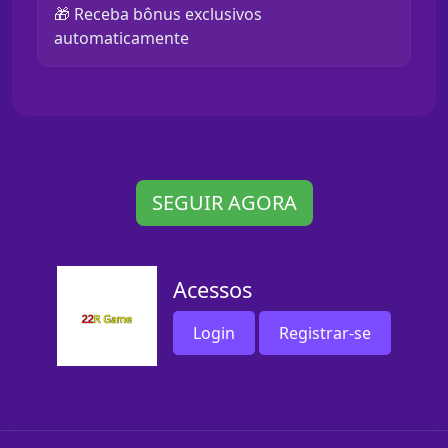
🎁 Receba bônus exclusivos
automaticamente
SEGUIR AGORA
Acessos
Login
Registrar-se