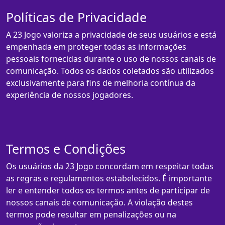
Políticas de Privacidade
A 23 Jogo valoriza a privacidade de seus usuários e está
empenhada em proteger todas as informações
pessoais fornecidas durante o uso de nossos canais de
comunicação. Todos os dados coletados são utilizados
exclusivamente para fins de melhoria contínua da
experiência de nossos jogadores.
Termos e Condições
Os usuários da 23 Jogo concordam em respeitar todas
as regras e regulamentos estabelecidos. É importante
ler e entender todos os termos antes de participar de
nossos canais de comunicação. A violação destes
termos pode resultar em penalizações ou na