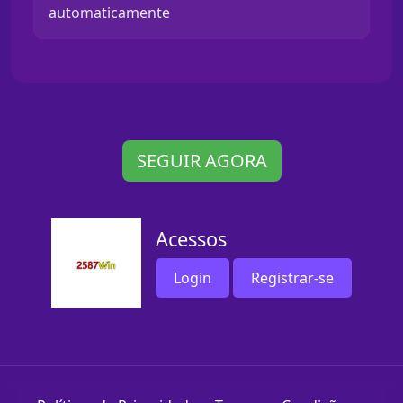
automaticamente
SEGUIR AGORA
Acessos
Login
Registrar-se