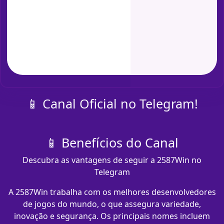
📱 Canal Oficial no Telegram!
📱 Benefícios do Canal
Descubra as vantagens de seguir a 2587Win no
Telegram
A 2587Win trabalha com os melhores desenvolvedores
de jogos do mundo, o que assegura variedade,
inovação e segurança. Os principais nomes incluem