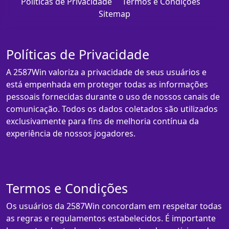
Políticas de Privacidade
Termos e Condições
Sitemap
Políticas de Privacidade
A 2587Win valoriza a privacidade de seus usuários e
está empenhada em proteger todas as informações
pessoais fornecidas durante o uso de nossos canais de
comunicação. Todos os dados coletados são utilizados
exclusivamente para fins de melhoria contínua da
experiência de nossos jogadores.
Termos e Condições
Os usuários da 2587Win concordam em respeitar todas
as regras e regulamentos estabelecidos. É importante