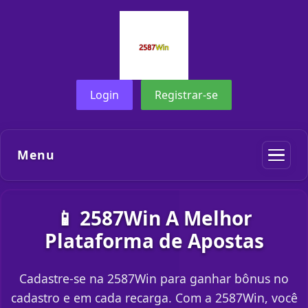
Login
Registrar-se
Menu
📱 2587Win A Melhor
Plataforma de Apostas
Cadastre-se na 2587Win para ganhar bônus no
cadastro e em cada recarga. Com a 2587Win, você