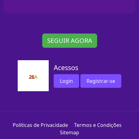
SEGUIR AGORA
Acessos
Login
Registrar-se
Políticas de Privacidade
Termos e Condições
Sitemap