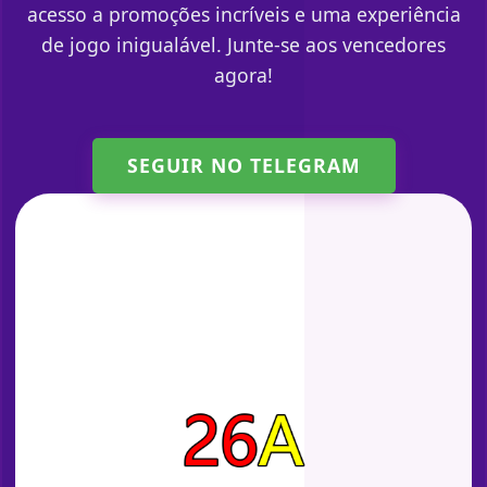
acesso a promoções incríveis e uma experiência
de jogo inigualável. Junte-se aos vencedores
agora!
SEGUIR NO TELEGRAM