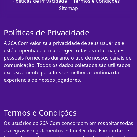
Políticas de Privacidade
Termos e Condições
Sitemap
Políticas de Privacidade
A 26A Com valoriza a privacidade de seus usuários e
está empenhada em proteger todas as informações
pessoais fornecidas durante o uso de nossos canais de
comunicação. Todos os dados coletados são utilizados
exclusivamente para fins de melhoria contínua da
experiência de nossos jogadores.
Termos e Condições
Os usuários da 26A Com concordam em respeitar todas
as regras e regulamentos estabelecidos. É importante