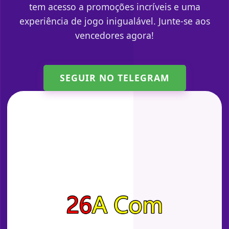
tem acesso a promoções incríveis e uma
experiência de jogo inigualável. Junte-se aos
vencedores agora!
SEGUIR NO TELEGRAM