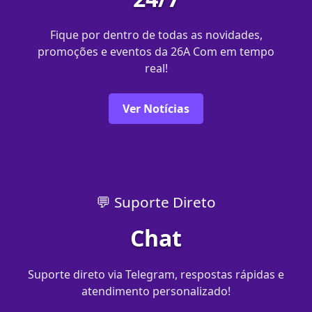
Fique por dentro de todas as novidades,
promoções e eventos da 26A Com em tempo
real!
Ver Notícias
💬 Suporte Direto
Chat
Suporte direto via Telegram, respostas rápidas e
atendimento personalizado!