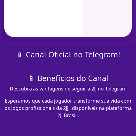
📱 Canal Oficial no Telegram!
📱 Benefícios do Canal
Descubra as vantagens de seguir a 2JJ no Telegram
Esperamos que cada jogador transforme sua vida com
os jogos profissionais da 2JJ , disponíveis na plataforma
2JJ Brasil .