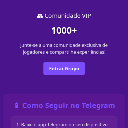
👥 Comunidade VIP
1000+
Junte-se a uma comunidade exclusiva de
jogadores e compartilhe experiências!
Entrar Grupo
📱 Como Seguir no Telegram
📱 Baixe o app Telegram no seu dispositivo