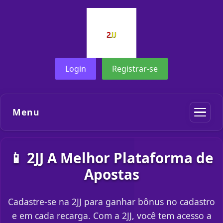
Login
Registrar-se
Menu
📱 2JJ A Melhor Plataforma de
Apostas
Cadastre-se na 2JJ para ganhar bônus no cadastro
e em cada recarga. Com a 2JJ, você tem acesso a