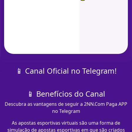
📱 Canal Oficial no Telegram!
📱 Benefícios do Canal
Descubra as vantagens de seguir a 2NN.Com Paga APP
no Telegram
As apostas esportivas virtuais são uma forma de
simulação de apostas esportivas em que são criados