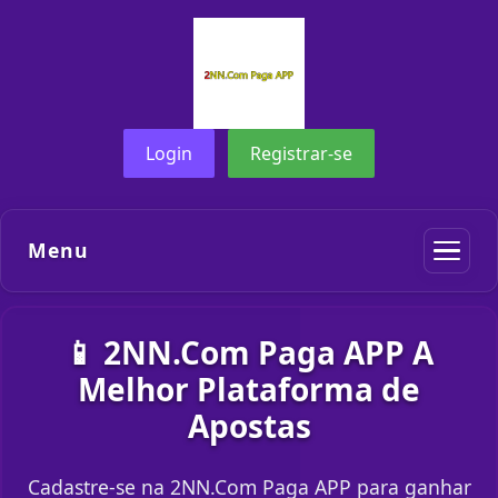
Login
Registrar-se
Menu
📱 2NN.Com Paga APP A
Melhor Plataforma de
Apostas
Cadastre-se na 2NN.Com Paga APP para ganhar