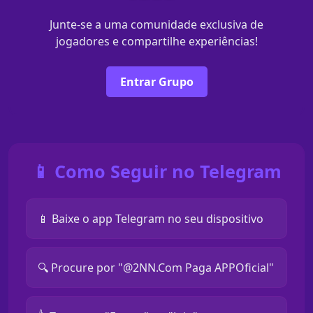
Junte-se a uma comunidade exclusiva de
jogadores e compartilhe experiências!
Entrar Grupo
📱 Como Seguir no Telegram
📱 Baixe o app Telegram no seu dispositivo
🔍 Procure por "@2NN.Com Paga APPOficial"