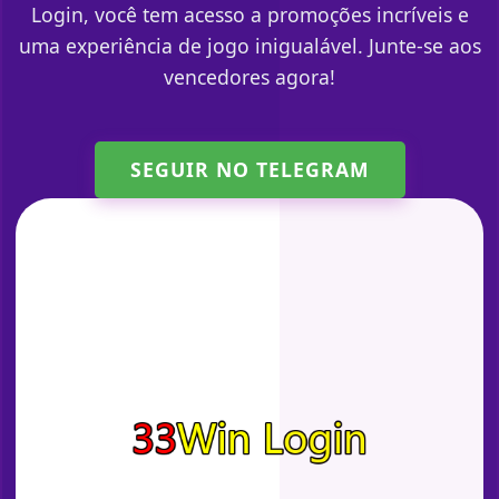
Login, você tem acesso a promoções incríveis e
uma experiência de jogo inigualável. Junte-se aos
vencedores agora!
SEGUIR NO TELEGRAM