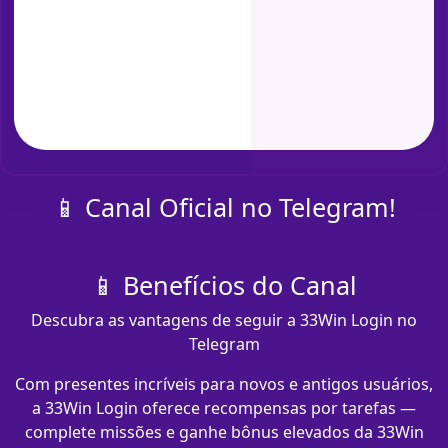
📱 Canal Oficial no Telegram!
📱 Benefícios do Canal
Descubra as vantagens de seguir a 33Win Login no
Telegram
Com presentes incríveis para novos e antigos usuários,
a 33Win Login oferece recompensas por tarefas —
complete missões e ganhe bônus elevados da 33Win