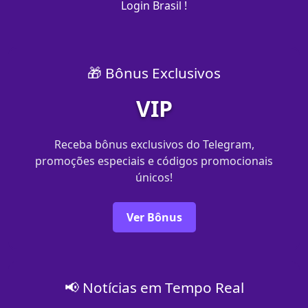
Login Brasil !
🎁 Bônus Exclusivos
VIP
Receba bônus exclusivos do Telegram,
promoções especiais e códigos promocionais
únicos!
Ver Bônus
📢 Notícias em Tempo Real