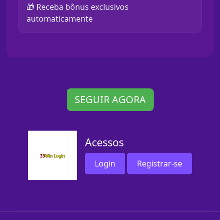
🎁 Receba bônus exclusivos
automaticamente
SEGUIR AGORA
Acessos
Login
Registrar-se