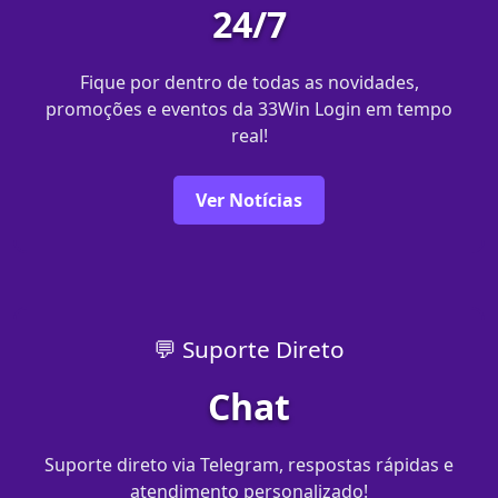
24/7
Fique por dentro de todas as novidades,
promoções e eventos da 33Win Login em tempo
real!
Ver Notícias
💬 Suporte Direto
Chat
Suporte direto via Telegram, respostas rápidas e
atendimento personalizado!