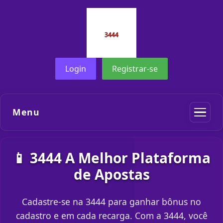
Login
Registrar-se
Menu
📱 3444 A Melhor Plataforma
de Apostas
Cadastre-se na 3444 para ganhar bônus no
cadastro e em cada recarga. Com a 3444, você