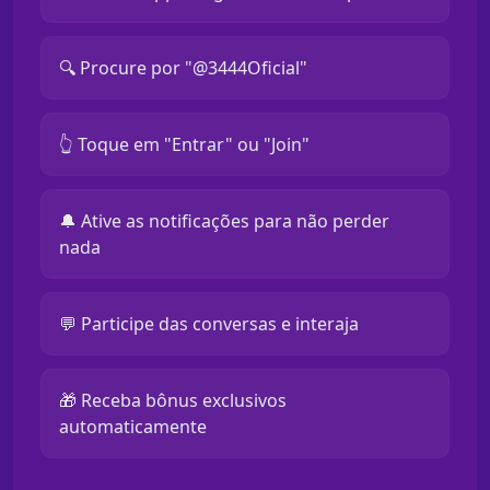
🔍 Procure por "@3444Oficial"
👆 Toque em "Entrar" ou "Join"
🔔 Ative as notificações para não perder
nada
💬 Participe das conversas e interaja
🎁 Receba bônus exclusivos
automaticamente