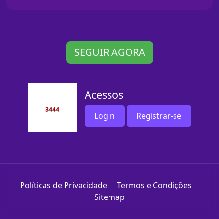
SEGUIR AGORA
Acessos
Login
Registrar-se
Políticas de Privacidade
Termos e Condições
Sitemap