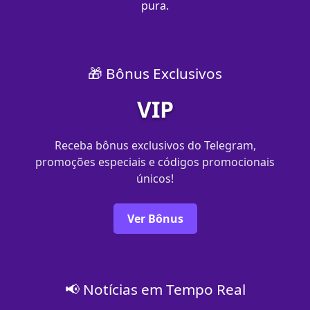
pura.
🎁 Bônus Exclusivos
VIP
Receba bônus exclusivos do Telegram,
promoções especiais e códigos promocionais
únicos!
Ver Bônus
📢 Notícias em Tempo Real