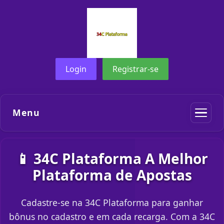
Login
Registrar-se
Menu
📱 34C Plataforma A Melhor
Plataforma de Apostas
Cadastre-se na 34C Plataforma para ganhar
bônus no cadastro e em cada recarga. Com a 34C