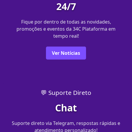
24/7
Fique por dentro de todas as novidades,
promoções e eventos da 34C Plataforma em
tempo real!
Ver Notícias
💬 Suporte Direto
Chat
Suporte direto via Telegram, respostas rápidas e
atendimento personalizado!