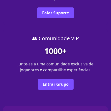
Falar Suporte
👥 Comunidade VIP
1000+
Junte-se a uma comunidade exclusiva de
jogadores e compartilhe experiências!
Entrar Grupo