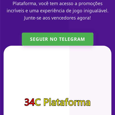
Plataforma, você tem acesso a promoções
incríveis e uma experiência de jogo inigualável.
Junte-se aos vencedores agora!
SEGUIR NO TELEGRAM