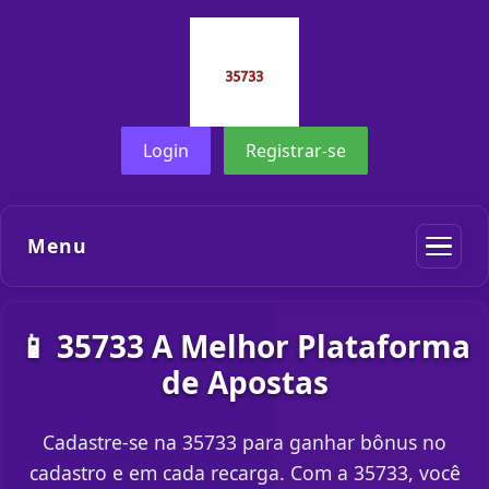
Login
Registrar-se
Menu
📱 35733 A Melhor Plataforma
de Apostas
Cadastre-se na 35733 para ganhar bônus no
cadastro e em cada recarga. Com a 35733, você