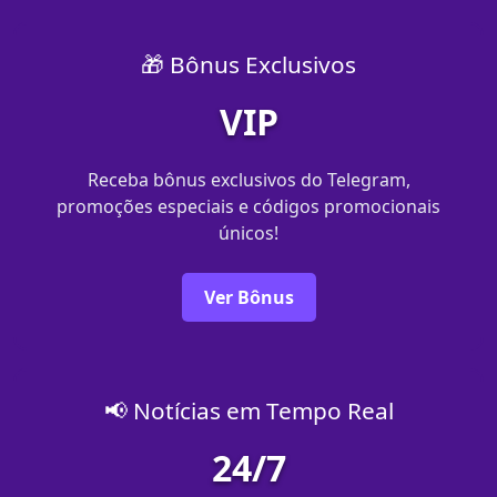
🎁 Bônus Exclusivos
VIP
Receba bônus exclusivos do Telegram,
promoções especiais e códigos promocionais
únicos!
Ver Bônus
📢 Notícias em Tempo Real
24/7