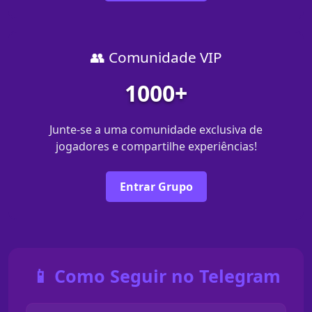
👥 Comunidade VIP
1000+
Junte-se a uma comunidade exclusiva de
jogadores e compartilhe experiências!
Entrar Grupo
📱 Como Seguir no Telegram