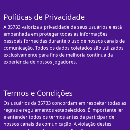
Políticas de Privacidade
A 35733 valoriza a privacidade de seus usuários e está
empenhada em proteger todas as informações
pessoais fornecidas durante o uso de nossos canais de
comunicação. Todos os dados coletados são utilizados
exclusivamente para fins de melhoria contínua da
experiência de nossos jogadores.
Termos e Condições
Os usuários da 35733 concordam em respeitar todas as
regras e regulamentos estabelecidos. É importante ler
e entender todos os termos antes de participar de
nossos canais de comunicação. A violação destes