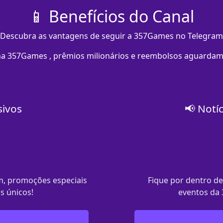
📱 Benefícios do Canal
Descubra as vantagens de seguir a 357Games no Telegram
na 357Games , prêmios milionários e reembolsos aguardam p
sivos
📢 Notí
m, promoções especiais
Fique por dentro d
s únicos!
eventos da