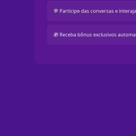
💬 Participe das conversas e interaj
🎁 Receba bônus exclusivos autom