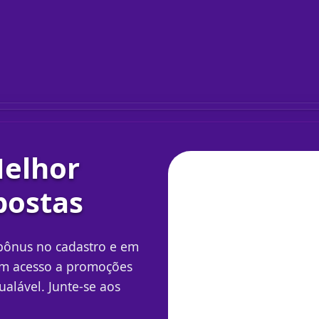
Melhor
postas
bônus no cadastro e em
em acesso a promoções
ualável. Junte-se aos