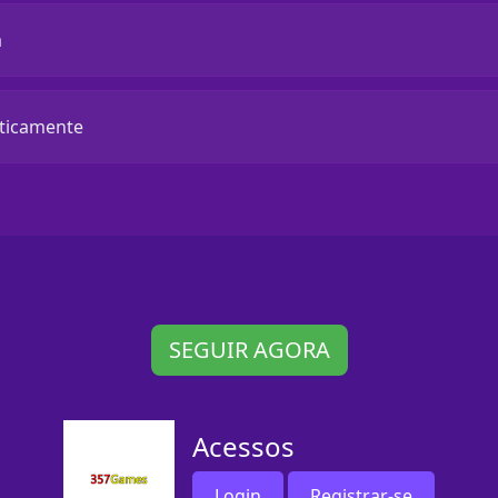
a
aticamente
SEGUIR AGORA
Acessos
Login
Registrar-se