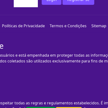
Políticas de Privacidade
Termos e Condições
Sitemap
de
 usuários e está empenhada em proteger todas as informaç
os coletados são utilizados exclusivamente para fins de m
eitar todas as regras e regulamentos estabelecidos. É im