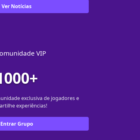
Ver Notícias
Comunidade VIP
1000+
unidade exclusiva de jogadores e
rtilhe experiências!
Entrar Grupo