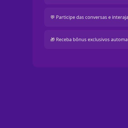
💬 Participe das conversas e interaj
🎁 Receba bônus exclusivos autom