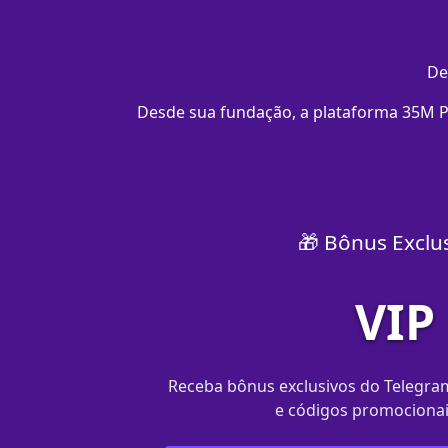
De
Desde sua fundação, a plataforma 35M Pl
🎁 Bônus Exclu
VIP
Receba bônus exclusivos do Telegra
e códigos promocionai