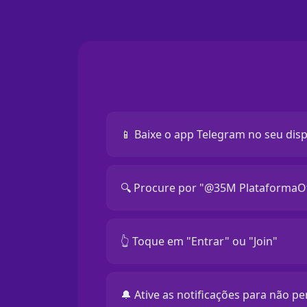
📱 Baixe o app Telegram no seu disp
🔍 Procure por "@35M PlataformaOf
👆 Toque em "Entrar" ou "Join"
🔔 Ative as notificações para não p