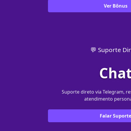
Ver Bônus
💬 Suporte Di
Cha
Suporte direto via Telegram, r
atendimento persona
Falar Suport