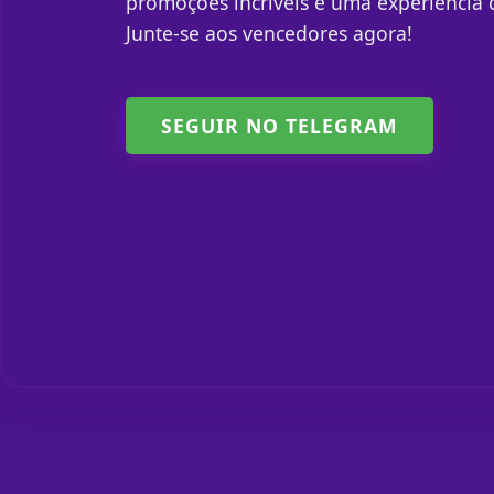
promoções incríveis e uma experiência d
Junte-se aos vencedores agora!
SEGUIR NO TELEGRAM