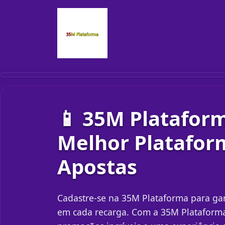
📱 35M Platafor
Melhor Platafor
Apostas
Cadastre-se na 35M Plataforma para ga
em cada recarga. Com a 35M Plataforma