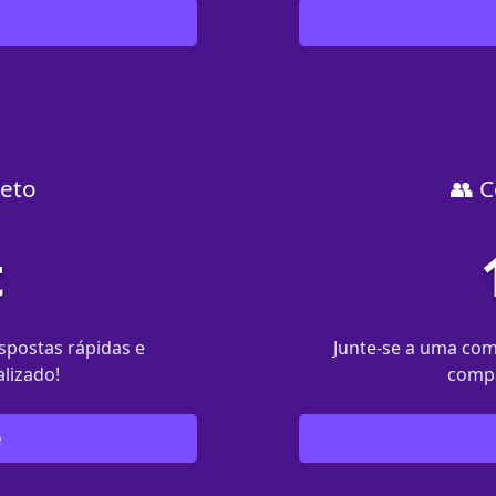
reto
👥 
t
espostas rápidas e
Junte-se a uma com
lizado!
compa
e