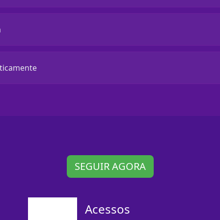
a
aticamente
SEGUIR AGORA
Acessos