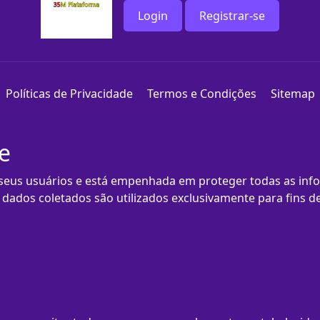
Login
Registrar-se
Políticas de Privacidade
Termos e Condições
Sitemap
de
e seus usuários e está empenhada em proteger todas as inf
dados coletados são utilizados exclusivamente para fins d