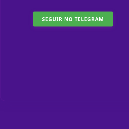
SEGUIR NO TELEGRAM