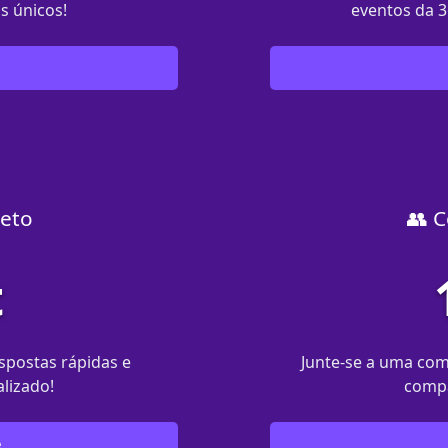
s únicos!
eventos da 
reto
👥 
t
espostas rápidas e
Junte-se a uma com
lizado!
compa
e