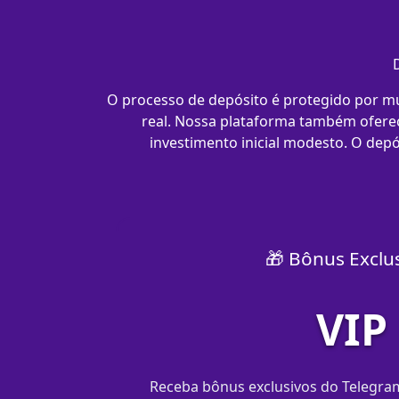
O processo de depósito é protegido por múl
real. Nossa plataforma também ofere
investimento inicial modesto. O dep
🎁 Bônus Exclu
VIP
Receba bônus exclusivos do Telegra