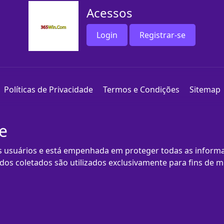
Acessos
Login
Registrar-se
Políticas de Privacidade
Termos e Condições
Sitemap
de
us usuários e está empenhada em proteger todas as informa
os coletados são utilizados exclusivamente para fins de m