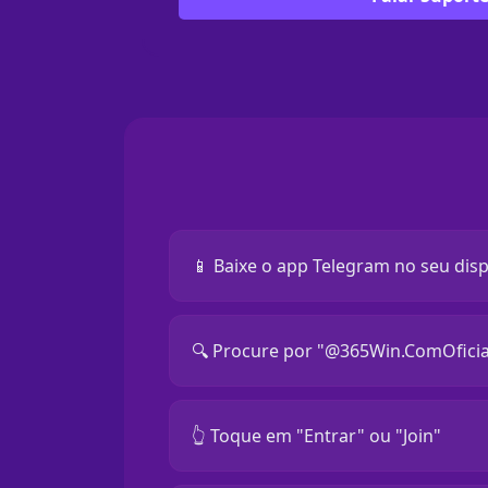
📱 Baixe o app Telegram no seu disp
🔍 Procure por "@365Win.ComOficia
👆 Toque em "Entrar" ou "Join"