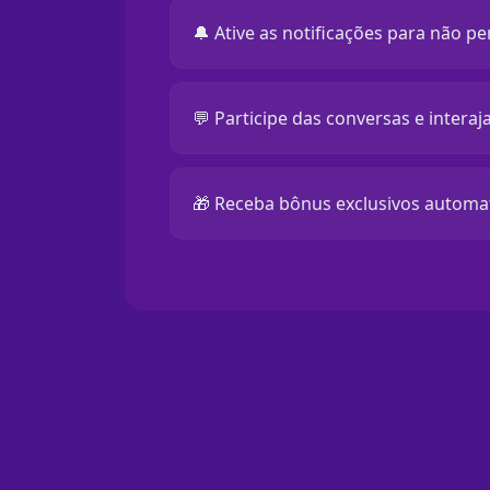
🔔 Ative as notificações para não p
💬 Participe das conversas e interaj
🎁 Receba bônus exclusivos autom