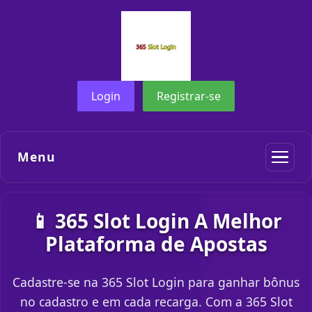
Login
Registrar-se
Menu
📱 365 Slot Login A Melhor
Plataforma de Apostas
Cadastre-se na 365 Slot Login para ganhar bônus
no cadastro e em cada recarga. Com a 365 Slot