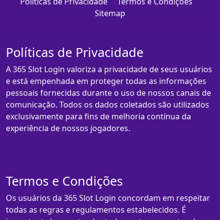
Políticas de Privacidade
Termos e Condições
Sitemap
Políticas de Privacidade
A 365 Slot Login valoriza a privacidade de seus usuários
e está empenhada em proteger todas as informações
pessoais fornecidas durante o uso de nossos canais de
comunicação. Todos os dados coletados são utilizados
exclusivamente para fins de melhoria contínua da
experiência de nossos jogadores.
Termos e Condições
Os usuários da 365 Slot Login concordam em respeitar
todas as regras e regulamentos estabelecidos. É