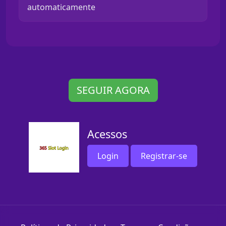
automaticamente
SEGUIR AGORA
Acessos
Login
Registrar-se