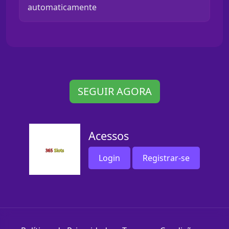
automaticamente
SEGUIR AGORA
Acessos
Login
Registrar-se