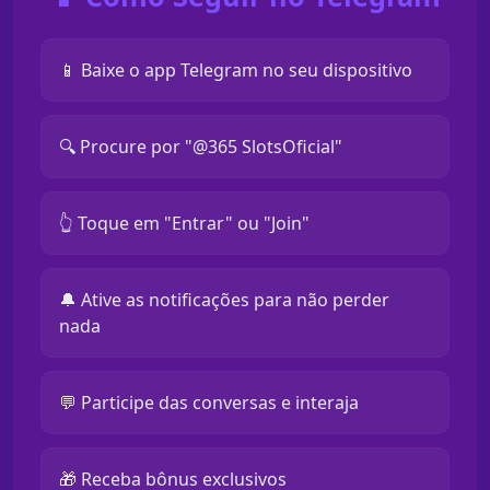
📱 Baixe o app Telegram no seu dispositivo
🔍 Procure por "@365 SlotsOficial"
👆 Toque em "Entrar" ou "Join"
🔔 Ative as notificações para não perder
nada
💬 Participe das conversas e interaja
🎁 Receba bônus exclusivos