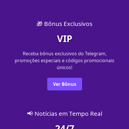
🎁 Bônus Exclusivos
VIP
Receba bônus exclusivos do Telegram,
promoções especiais e códigos promocionais
únicos!
Ver Bônus
📢 Notícias em Tempo Real
24/7