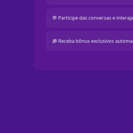
💬 Participe das conversas e interaj
🎁 Receba bônus exclusivos autom