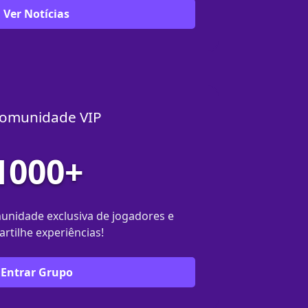
Ver Notícias
Comunidade VIP
1000+
unidade exclusiva de jogadores e
rtilhe experiências!
Entrar Grupo