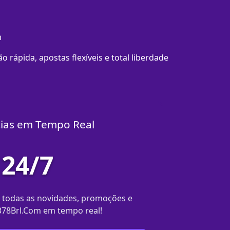
m
rápida, apostas flexíveis e total liberdade
cias em Tempo Real
24/7
e todas as novidades, promoções e
378Brl.Com em tempo real!