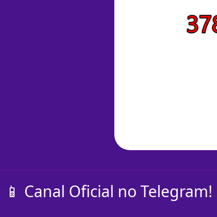
📱 Canal Oficial no Telegram!