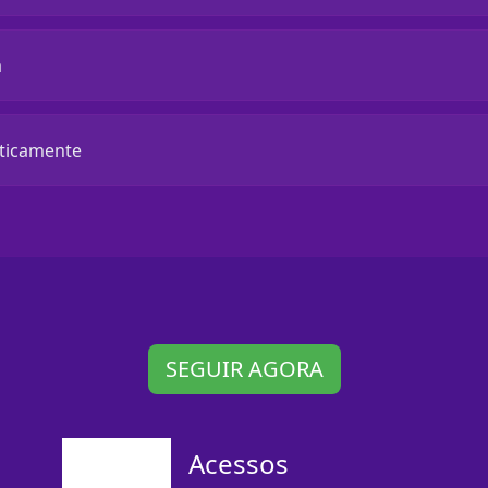
a
aticamente
SEGUIR AGORA
Acessos