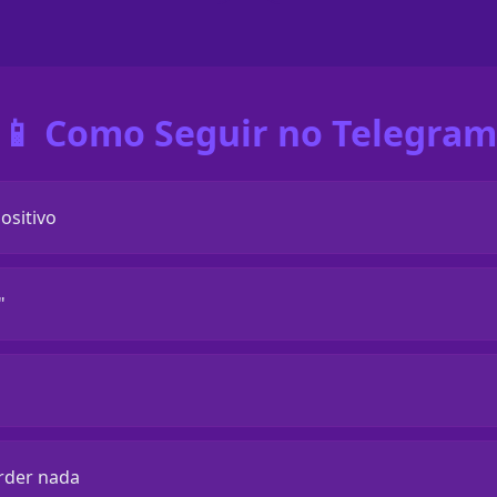
📱 Como Seguir no Telegram
ositivo
"
erder nada