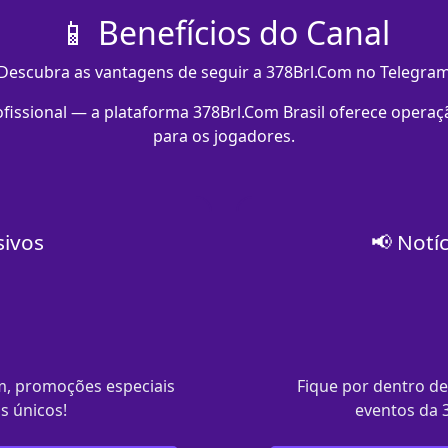
📱 Benefícios do Canal
Descubra as vantagens de seguir a 378Brl.Com no Telegra
issional — a plataforma 378Brl.Com Brasil oferece operação 
para os jogadores.
sivos
📢 Notí
m, promoções especiais
Fique por dentro d
s únicos!
eventos da 