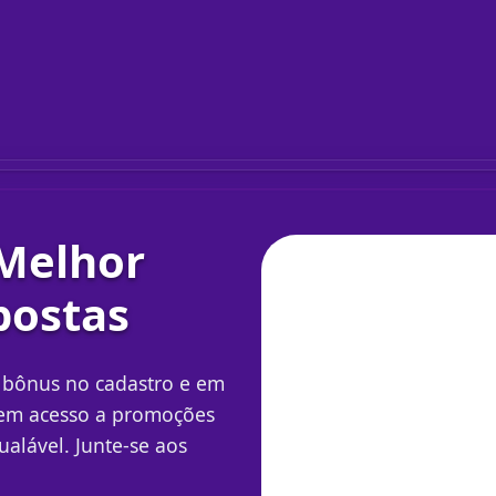
 Melhor
postas
 bônus no cadastro e em
tem acesso a promoções
ualável. Junte-se aos