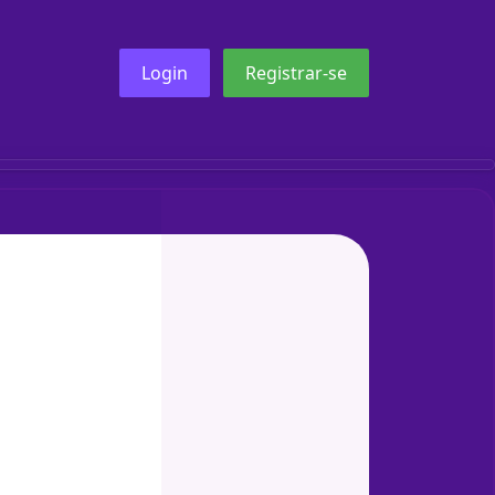
Login
Registrar-se