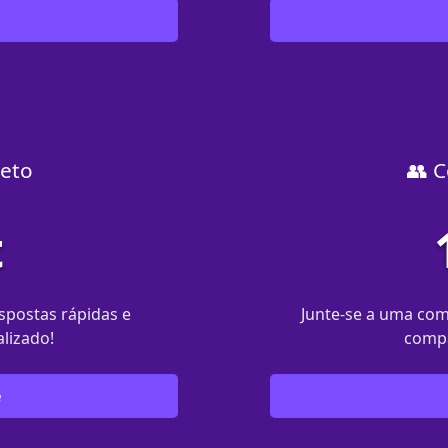
reto
👥 
t
espostas rápidas e
Junte-se a uma com
lizado!
compa
e