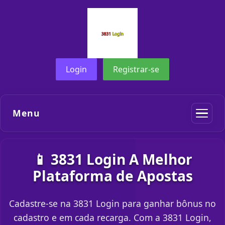
Login
Registrar-se
Menu
📱 3831 Login A Melhor
Plataforma de Apostas
Cadastre-se na 3831 Login para ganhar bônus no
cadastro e em cada recarga. Com a 3831 Login,