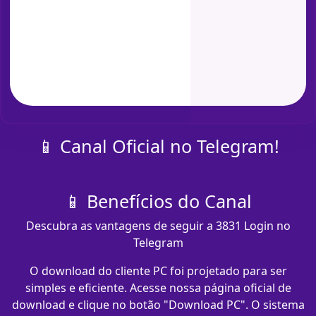
📱 Canal Oficial no Telegram!
📱 Benefícios do Canal
Descubra as vantagens de seguir a 3831 Login no
Telegram
O download do cliente PC foi projetado para ser
simples e eficiente. Acesse nossa página oficial de
download e clique no botão "Download PC". O sistema