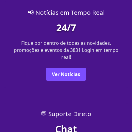
📢 Notícias em Tempo Real
24/7
Fique por dentro de todas as novidades,
promoções e eventos da 3831 Login em tempo
real!
Ver Notícias
💬 Suporte Direto
Chat