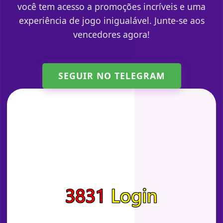
você tem acesso a promoções incríveis e uma
experiência de jogo inigualável. Junte-se aos
vencedores agora!
SEGUIR NO TELEGRAM