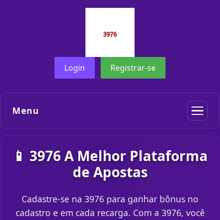
Login
Registrar-se
Menu
📱 3976 A Melhor Plataforma
de Apostas
Cadastre-se na 3976 para ganhar bônus no
cadastro e em cada recarga. Com a 3976, você