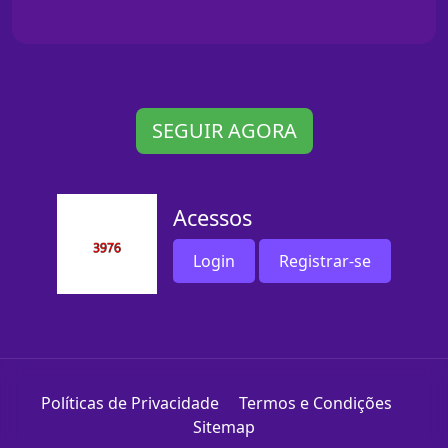
SEGUIR AGORA
Acessos
Login
Registrar-se
Políticas de Privacidade
Termos e Condições
Sitemap