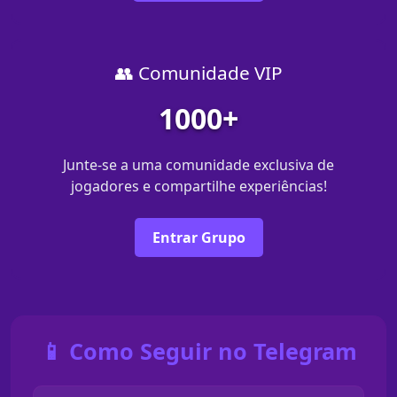
👥 Comunidade VIP
1000+
Junte-se a uma comunidade exclusiva de
jogadores e compartilhe experiências!
Entrar Grupo
📱 Como Seguir no Telegram