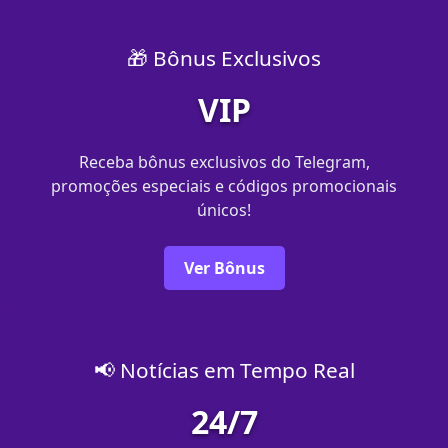
🎁 Bônus Exclusivos
VIP
Receba bônus exclusivos do Telegram,
promoções especiais e códigos promocionais
únicos!
Ver Bônus
📢 Notícias em Tempo Real
24/7