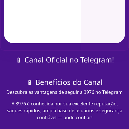
📱 Canal Oficial no Telegram!
📱 Benefícios do Canal
Descubra as vantagens de seguir a 3976 no Telegram
A 3976 é conhecida por sua excelente reputação,
saques rápidos, ampla base de usuários e segurança
confiável — pode confiar!