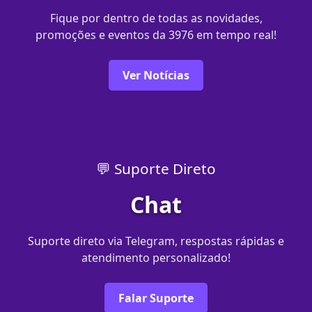
Fique por dentro de todas as novidades,
promoções e eventos da 3976 em tempo real!
Ver Notícias
💬 Suporte Direto
Chat
Suporte direto via Telegram, respostas rápidas e
atendimento personalizado!
Falar Suporte