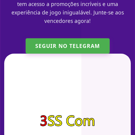
tem acesso a promoções incríveis e uma
experiência de jogo inigualável. Junte-se aos
vencedores agora!
SEGUIR NO TELEGRAM