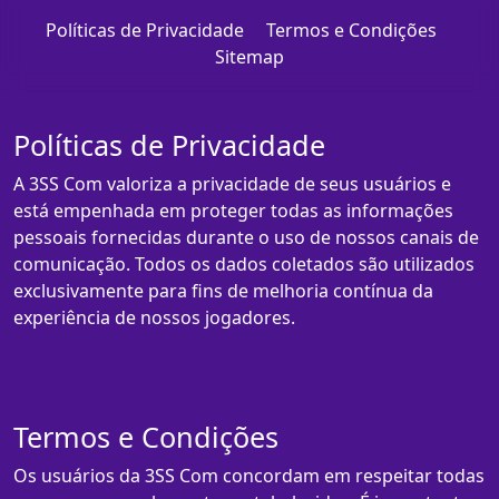
Políticas de Privacidade
Termos e Condições
Sitemap
Políticas de Privacidade
A 3SS Com valoriza a privacidade de seus usuários e
está empenhada em proteger todas as informações
pessoais fornecidas durante o uso de nossos canais de
comunicação. Todos os dados coletados são utilizados
exclusivamente para fins de melhoria contínua da
experiência de nossos jogadores.
Termos e Condições
Os usuários da 3SS Com concordam em respeitar todas