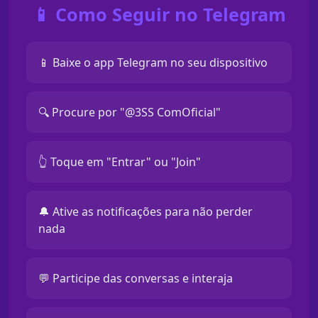
📱 Como Seguir no Telegram
📱 Baixe o app Telegram no seu dispositivo
🔍 Procure por "@3SS ComOficial"
👆 Toque em "Entrar" ou "Join"
🔔 Ative as notificações para não perder
nada
💬 Participe das conversas e interaja