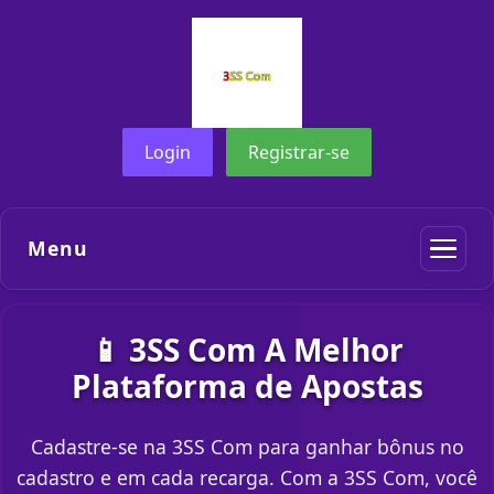
Login
Registrar-se
Menu
📱 3SS Com A Melhor
Plataforma de Apostas
Cadastre-se na 3SS Com para ganhar bônus no
cadastro e em cada recarga. Com a 3SS Com, você