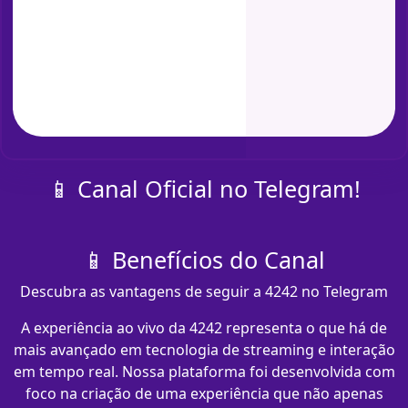
📱 Canal Oficial no Telegram!
📱 Benefícios do Canal
Descubra as vantagens de seguir a 4242 no Telegram
A experiência ao vivo da 4242 representa o que há de
mais avançado em tecnologia de streaming e interação
em tempo real. Nossa plataforma foi desenvolvida com
foco na criação de uma experiência que não apenas