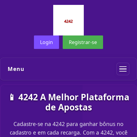
Login
Registrar-se
Menu
📱 4242 A Melhor Plataforma
de Apostas
Cadastre-se na 4242 para ganhar bônus no
cadastro e em cada recarga. Com a 4242, você