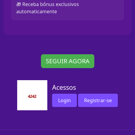
🎁 Receba bônus exclusivos
automaticamente
SEGUIR AGORA
Acessos
Login
Registrar-se