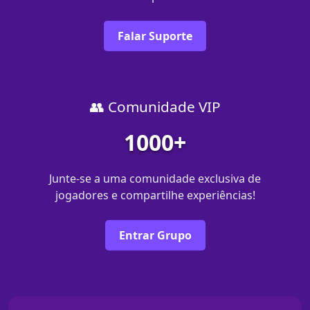
Falar Suporte
👥 Comunidade VIP
1000+
Junte-se a uma comunidade exclusiva de
jogadores e compartilhe experiências!
Entrar Grupo