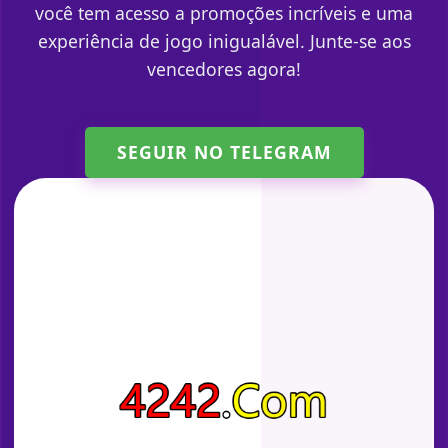
você tem acesso a promoções incríveis e uma
experiência de jogo inigualável. Junte-se aos
vencedores agora!
SEGUIR NO TELEGRAM