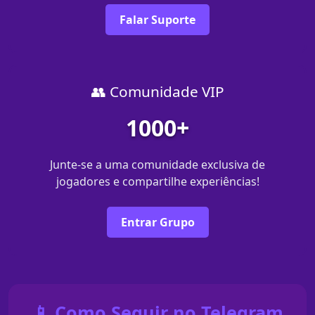
Falar Suporte
👥 Comunidade VIP
1000+
Junte-se a uma comunidade exclusiva de
jogadores e compartilhe experiências!
Entrar Grupo
📱 Como Seguir no Telegram