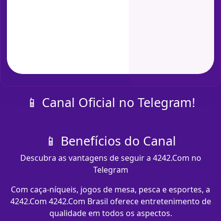
📱 Canal Oficial no Telegram!
📱 Benefícios do Canal
Descubra as vantagens de seguir a 4242.Com no
Telegram
Com caça-níqueis, jogos de mesa, pesca e esportes, a
4242.Com 4242.Com Brasil oferece entretenimento de
qualidade em todos os aspectos.