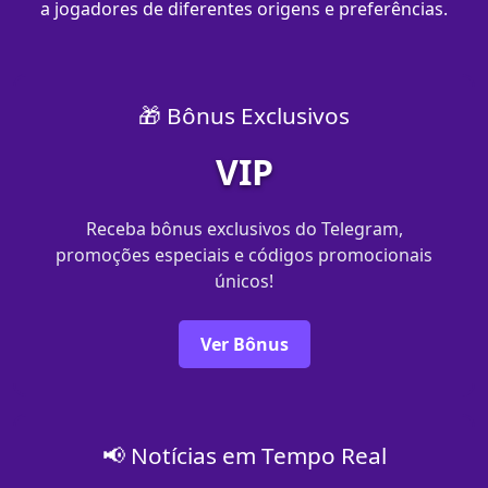
a jogadores de diferentes origens e preferências.
🎁 Bônus Exclusivos
VIP
Receba bônus exclusivos do Telegram,
promoções especiais e códigos promocionais
únicos!
Ver Bônus
📢 Notícias em Tempo Real