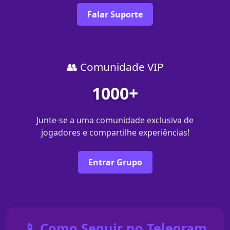
Falar Suporte
👥 Comunidade VIP
1000+
Junte-se a uma comunidade exclusiva de
jogadores e compartilhe experiências!
Entrar Grupo
📱 Como Seguir no Telegram