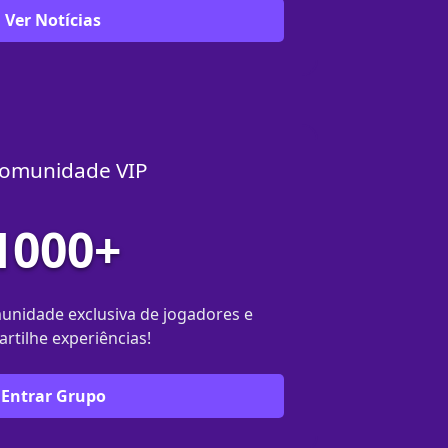
Ver Notícias
Comunidade VIP
1000+
unidade exclusiva de jogadores e
rtilhe experiências!
Entrar Grupo