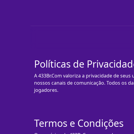
Políticas de Privacida
A 433Br.Com valoriza a privacidade de seus
nossos canais de comunicação. Todos os dad
jogadores.
Termos e Condições