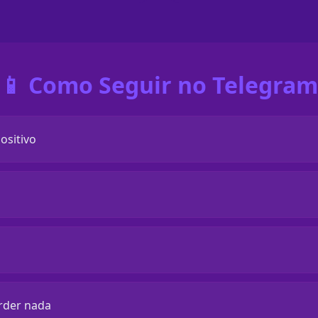
📱 Como Seguir no Telegram
ositivo
erder nada