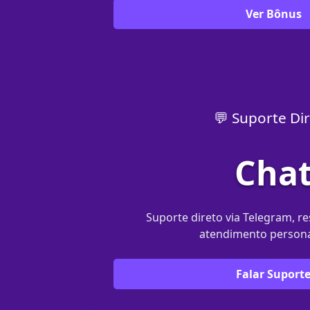
Ver Bônus
💬 Suporte Di
Cha
Suporte direto via Telegram, r
atendimento persona
Falar Suport