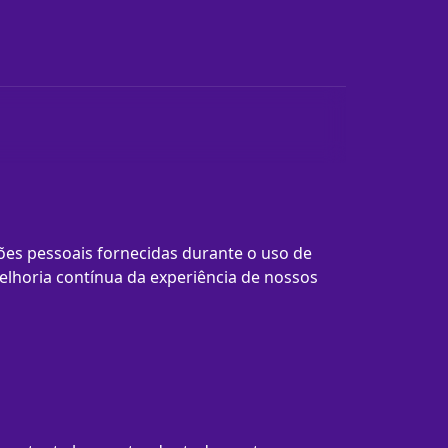
ões pessoais fornecidas durante o uso de
elhoria contínua da experiência de nossos