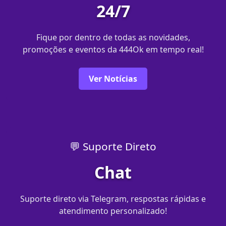
24/7
Fique por dentro de todas as novidades,
promoções e eventos da 444Ok em tempo real!
Ver Notícias
💬 Suporte Direto
Chat
Suporte direto via Telegram, respostas rápidas e
atendimento personalizado!