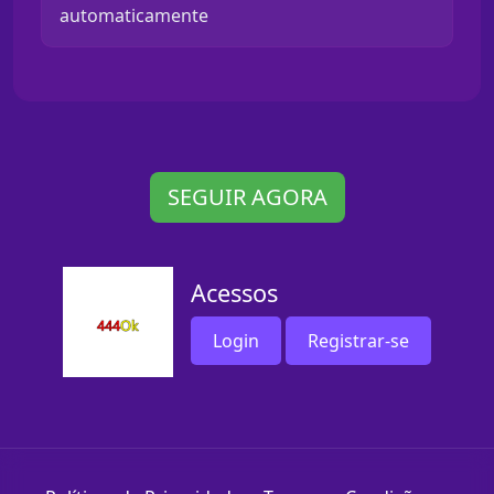
automaticamente
SEGUIR AGORA
Acessos
Login
Registrar-se