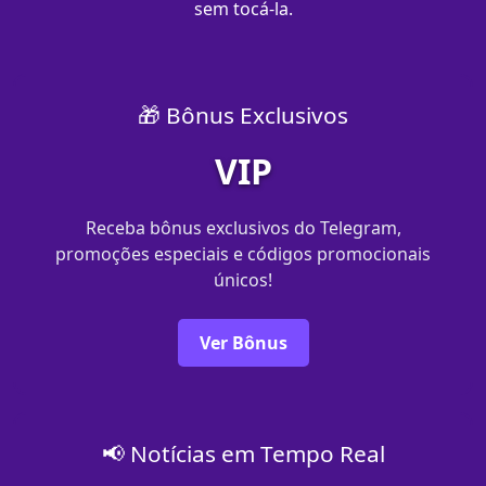
sem tocá-la.
🎁 Bônus Exclusivos
VIP
Receba bônus exclusivos do Telegram,
promoções especiais e códigos promocionais
únicos!
Ver Bônus
📢 Notícias em Tempo Real